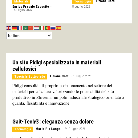
Tiziana Corti
-
Materiali
Tecnologia
Enrico Fragale Esposito
-
8 Luglio 2026
15 Luglio 2026
Un sito Pidigi specializzato in materiali
cellulosici
Tiziana Corti
-
1 Luglio 2026
Speciale Sottopiede
Pidigi consolida il proprio posizionamento nel settore dei
materiali per calzatura valorizzando le potenzialità del sito
produttivo in Slovenia, un polo industriale strategico orientato a
qualità, flessibilità e innovazione
Gait-Tech®: eleganza senza dolore
Maria Pia Longo
-
24 Giugno 2026
Tecnologia