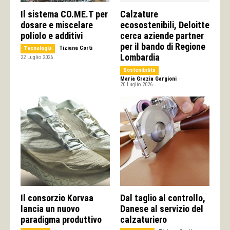
Il sistema CO.ME.T per
Calzature
dosare e miscelare
ecosostenibili, Deloitte
poliolo e additivi
cerca aziende partner
per il bando di Regione
Tiziana Corti
-
Tecnologia
Lombardia
22 Luglio 2026
Sostenibilità
Maria Grazia Gargioni
-
20 Luglio 2026
Il consorzio Korvaa
Dal taglio al controllo,
lancia un nuovo
Danese al servizio del
paradigma produttivo
calzaturiero