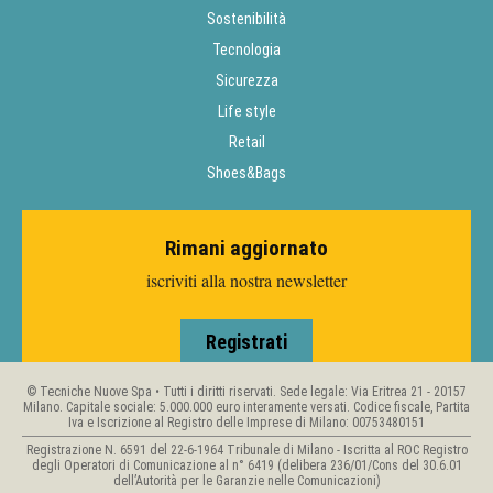
Sostenibilità
Tecnologia
Sicurezza
Life style
Retail
Shoes&Bags
Rimani aggiornato
iscriviti alla nostra newsletter
Registrati
© Tecniche Nuove Spa • Tutti i diritti riservati. Sede legale: Via Eritrea 21 - 20157
Milano. Capitale sociale: 5.000.000 euro interamente versati. Codice fiscale, Partita
Iva e Iscrizione al Registro delle Imprese di Milano: 00753480151
Registrazione N. 6591 del 22-6-1964 Tribunale di Milano - Iscritta al ROC Registro
degli Operatori di Comunicazione al n° 6419 (delibera 236/01/Cons del 30.6.01
dell’Autorità per le Garanzie nelle Comunicazioni)