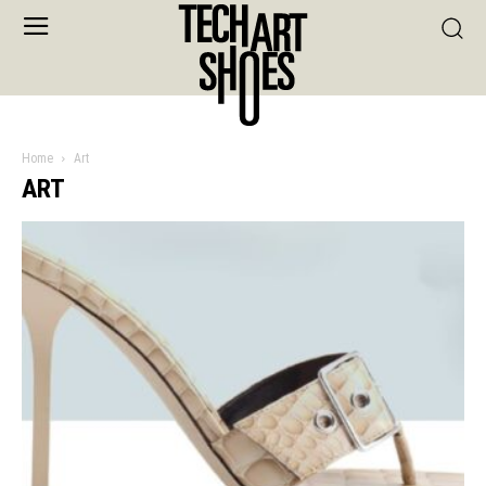
Home
Art
ART