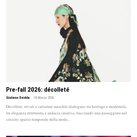
Pre-fall 2026: décolleté
Giuliano Deidda
-
18 Marzo 2026
Décolleté, stivali e calzature maschili dialogano tra heritage e modernità,
tra eleganza strutturata e audacia creativa, tracciando una passeggiata nel
circuito spazio-temporale della moda...