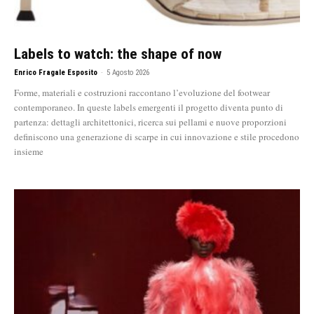
Labels to watch: the shape of now
Enrico Fragale Esposito
-
5 Agosto 2026
Forme, materiali e costruzioni raccontano l’evoluzione del footwear
contemporaneo. In queste labels emergenti il progetto diventa punto di
partenza: dettagli architettonici, ricerca sui pellami e nuove proporzioni
definiscono una generazione di scarpe in cui innovazione e stile procedono
insieme