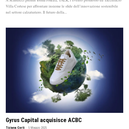
A Scandicci prende forma FHEEL TALK, l’evento promosso da Tacchificio
Villa Cortese per affrontare insieme le sfide dell’innovazione sostenibile
nel settore calzaturiero. Il futuro della...
Gyrus Capital acquisisce ACBC
Tiziana Corti
-
5 Maggio 2025