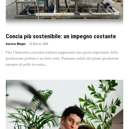
Concia più sostenibile: un impegno costante
Aurora Magni
-
25 Marzo 2026
Che l’Industria conciaria italiana rappresenti una quota importante della
produzione globale è un fatto noto. Parliamo infatti del primo produttore
europeo di pelle lavorata,...