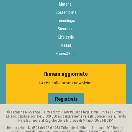
Materiali
Sostenibilità
Tecnologia
Sicurezza
Life style
Retail
Shoes&Bags
Rimani aggiornato
iscriviti alla nostra newsletter
Registrati
© Tecniche Nuove Spa • Tutti i diritti riservati. Sede legale: Via Eritrea 21 - 20157
Milano. Capitale sociale: 5.000.000 euro interamente versati. Codice fiscale, Partita
Iva e Iscrizione al Registro delle Imprese di Milano: 00753480151
Registrazione N. 6591 del 22-6-1964 Tribunale di Milano - Iscritta al ROC Registro