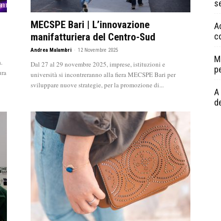
s
MECSPE Bari | L’innovazione
A
manifatturiera del Centro-Sud
c
Andrea Malambri
-
12 Novembre 2025
M
.
Dal 27 al 29 novembre 2025, imprese, istituzioni e
p
ura
università si incontreranno alla fiera MECSPE Bari per
sviluppare nuove strategie, per la promozione di...
A 
de