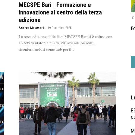
MECSPE Bari | Formazione e
innovazione al centro della terza
n
edizione
Ed
Andrea Malambri
-
19 Dicembre 2025
La terza edizione della fiera MECSPE Bari si è chiusa con
13.895 visitatori e più di 350 aziende presenti,
riconfermandosi come hub per il...
L
EP
c
Ma