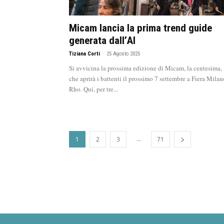
Micam lancia la prima trend guide
generata dall’AI
Tiziana Corti
-
25 Agosto 2025
Si avvicina la prossima edizione di Micam, la centesima,
che aprirà i battenti il prossimo 7 settembre a Fiera Milan
Rho. Qui, per tre...
...
1
2
3
71