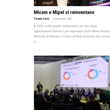
Micam e Mipel si reinventano
Tiziana Corti
-
12 Dicembre 2025
Il 2026 vedrà grandi cambiamenti per due degli
appuntamenti fieristici più importanti della Moda italiana
Parliamo di Micam, l’evento globale dedicato alla calzat
e...