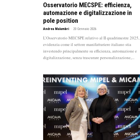
Osservatorio MECSPE: efficienza,
automazione e digitalizzazione in
pole position
Andrea Malambri
-
20 Gennaio 2026
L’Osservatorio MECSPE relativo al II quadrimestre 2025,
evidenzia come il settore manifatturiero italiano stia
investendo principalmente su efficienza, automazione e
digitalizzazione, senza trascurare personalizzazione,...