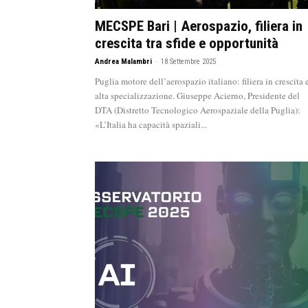
MECSPE Bari | Aerospazio, filiera in
crescita tra sfide e opportunità
Andrea Malambri
-
18 Settembre 2025
Puglia motore dell’aerospazio italiano: filiera in crescita 
alta specializzazione. Giuseppe Acierno, Presidente del
DTA (Distretto Tecnologico Aerospaziale della Puglia):
«L’Italia ha capacità spaziali...