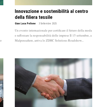
Innovazione e sostenibilità al centro
della filiera tessile
Gian Luca Pellone
-
3 Settembre 2025
Un evento internazionale per certificare il futuro della moda
e rafforzare la responsabilità delle imprese Il 15 settembre, a
do
Malpensafiere, arriva lo ZDHC Solutions Roadshow...