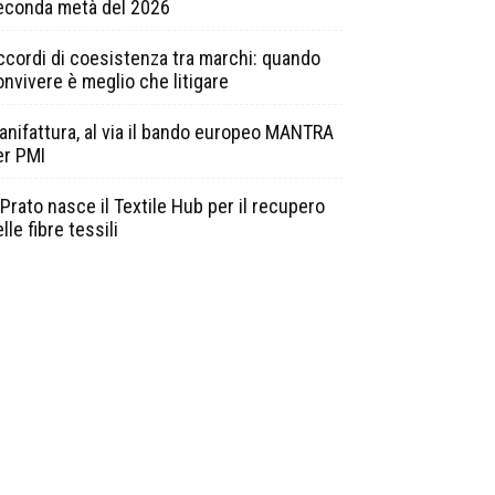
econda metà del 2026
ccordi di coesistenza tra marchi: quando
onvivere è meglio che litigare
anifattura, al via il bando europeo MANTRA
er PMI
Prato nasce il Textile Hub per il recupero
lle fibre tessili