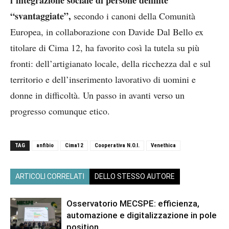
l’integrazione sociale di persone definite
“svantaggiate”,
secondo i canoni della Comunità
Europea, in collaborazione con Davide Dal Bello ex
titolare di Cima 12, ha favorito così la tutela su più
fronti: dell’artigianato locale, della ricchezza dal e sul
territorio e dell’inserimento lavorativo di uomini e
donne in difficoltà. Un passo in avanti verso un
progresso comunque etico.
TAG
anfibio
Cima12
Cooperativa N.O.I.
Venethica
ARTICOLI CORRELATI
DELLO STESSO AUTORE
Osservatorio MECSPE: efficienza,
automazione e digitalizzazione in pole
position