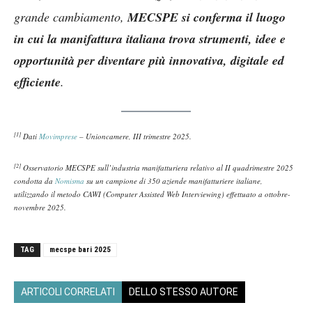
grande cambiamento,
MECSPE si conferma il luogo
in cui la manifattura italiana trova strumenti, idee e
opportunità per diventare più innovativa, digitale ed
efficiente
.
[1]
Dati
Movimprese
– Unioncamere, III trimestre 2025.
[2]
Osservatorio MECSPE sull’industria manifatturiera relativo al II quadrimestre 2025
condotta da
Nomisma
su un campione di 350 aziende manifatturiere italiane,
utilizzando il metodo CAWI (Computer Assisted Web Interviewing) effettuato a ottobre-
novembre 2025.
TAG
mecspe bari 2025
ARTICOLI CORRELATI
DELLO STESSO AUTORE