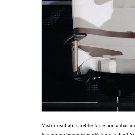
Visti i risultati, sarebbe forse non abbast
la cantante/cantautrice più famosa degli Stat