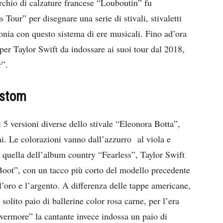
rchio di calzature francese “Louboutin” fu
Tour” per disegnare una serie di stivali, stivaletti
tonia con questo sistema di ere musicali. Fino ad’ora
per Taylor Swift da indossare ai suoi tour dal 2018,
r”.
custom
ì 5 versioni diverse dello stivale “Eleonora Botta”,
ini. Le colorazioni vanno dall’azzurro al viola e
, quella dell’album country “Fearless”, Taylor Swift
Boot”, con un tacco più corto del modello precedente
l’oro e l’argento. A differenza delle tappe americane,
 solito paio di ballerine color rosa carne, per l’era
vermore” la cantante invece indossa un paio di