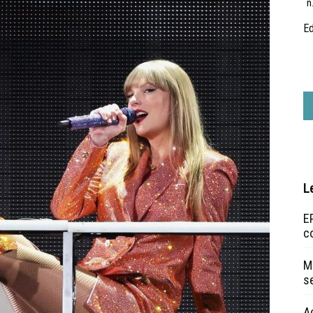
n
Ed
L
EP
c
Ma
s
A