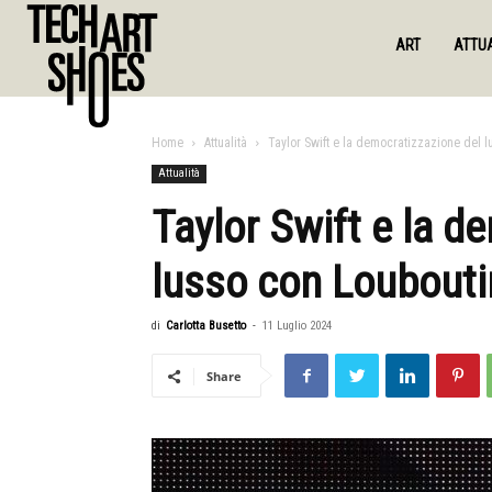
ART
ATTUA
Home
Attualità
Taylor Swift e la democratizzazione del 
Attualità
Taylor Swift e la d
lusso con Loubouti
di
Carlotta Busetto
-
11 Luglio 2024
Share