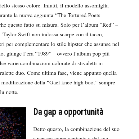
ello stesso colore. Infatti, il modello assomiglia
urante la nuova aggiunta “The Tortured Poets
he questo fatto su misura. Solo per l’album “Red” –
 Taylor Swift non indossa scarpe con il tacco,
ri per complementare lo stile hipster che assunse nel
to, giunge l’era “1989” – ovvero l’album pop più
se varie combinazioni colorate di stivaletti in
-bralette duo. Come ultima fase, viene appunto quella
a modificazione della “Gael knee high boot” sempre
lu notte.
Da gap a opportunità
Detto questo, la combinazione del suo
successo come cantante e del suo