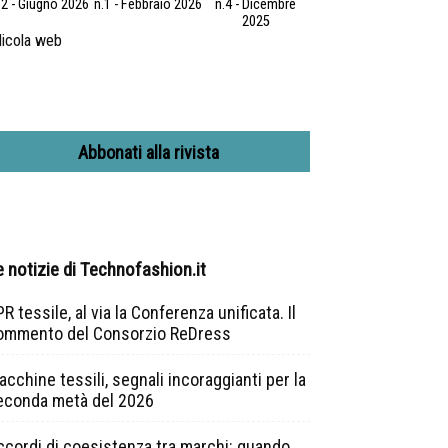
.2 - Giugno 2026
n.1 - Febbraio 2026
n.4 - Dicembre
2025
icola web
Abbonati alla rivista
e notizie di Technofashion.it
R tessile, al via la Conferenza unificata. Il
ommento del Consorzio ReDress
cchine tessili, segnali incoraggianti per la
econda metà del 2026
ccordi di coesistenza tra marchi: quando