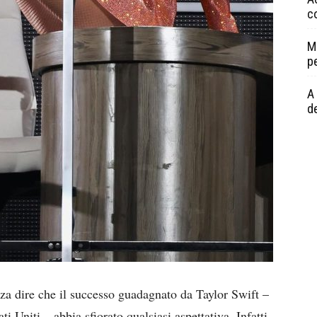
c
M
p
A 
de
anza dire che il successo guadagnato da Taylor Swift –
i Uniti – abbia sfiorato qualsiasi aspettativa. Infatti,