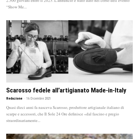
2.500 giovani entro il 2025. L’annuncio è stato dato nel corso dell’evento
“Show Me...
Scarosso fedele all’artigianato Made-in-Italy
Redazione
-
16 Dicembre 2021
Quasi dieci anni fa nasceva Scarosso, produttore artigianale italiano di
scarpe e accessori, che Il Sole 24 Ore definisce «dal fascino e pregio
straordinariamente...