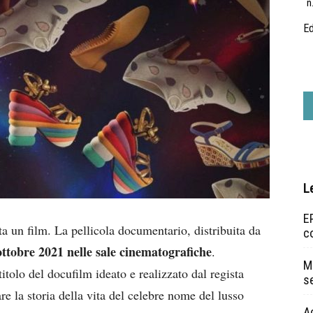
n
Ed
L
EP
a un film. La pellicola documentario, distribuita da
c
3 ottobre 2021 nelle sale cinematografiche
.
Ma
titolo del docufilm ideato e realizzato dal regista
s
re la storia della vita del celebre nome del lusso
A