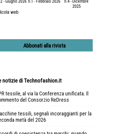
.2 - Giugno 2026
n.1 - Febbraio 2026
n.4 - Dicembre
2025
icola web
Abbonati alla rivista
e notizie di Technofashion.it
R tessile, al via la Conferenza unificata. Il
ommento del Consorzio ReDress
cchine tessili, segnali incoraggianti per la
econda metà del 2026
ccordi di coesistenza tra marchi: quando