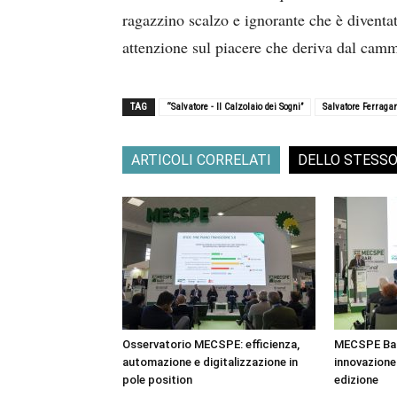
ragazzino scalzo e ignorante che è diventat
attenzione sul piacere che deriva dal cam
TAG
“Salvatore - Il Calzolaio dei Sogni”
Salvatore Ferrag
ARTICOLI CORRELATI
DELLO STESS
Osservatorio MECSPE: efficienza,
MECSPE Bar
automazione e digitalizzazione in
innovazione 
pole position
edizione