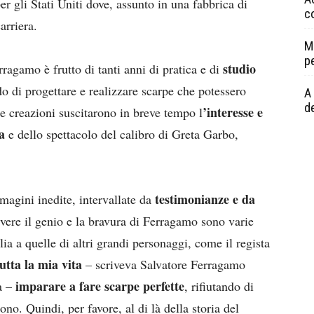
per gli Stati Uniti dove, assunto in una fabbrica di
c
arriera.
M
p
studio
rragamo è frutto di tanti anni di pratica e di
o di progettare e realizzare scarpe che potessero
A 
de
’interesse e
ue creazioni suscitarono in breve tempo l
a
e dello spettacolo del calibro di Greta Garbo,
testimonianze e da
agini inedite, intervallate da
ivere il genio e la bravura di Ferragamo sono varie
ia a quelle di altri grandi personaggi, come il regista
tutta la mia vita
– scriveva Salvatore Ferragamo
imparare a fare scarpe perfette
ia –
, rifiutando di
no. Quindi, per favore, al di là della storia del