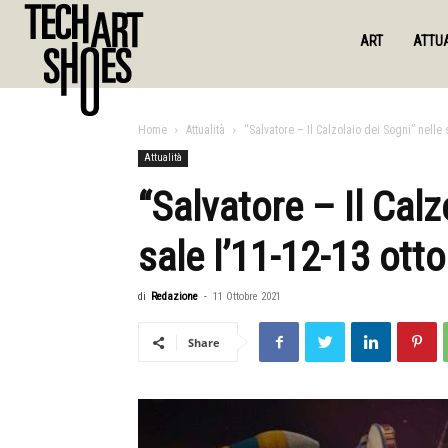
ART
ATTUA
Home
Attualità
“Salvatore – Il Calzolaio dei Sogni” nelle 
Attualità
“Salvatore – Il Calz
sale l’11-12-13 ott
di
Redazione
-
11 Ottobre 2021
Share