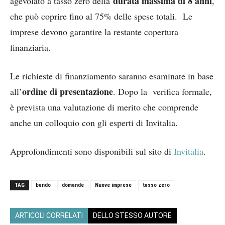
durata massima di 8 anni
agevolato a tasso zero della
,
che può coprire fino al 75% delle spese totali. Le
imprese devono garantire la restante copertura
finanziaria.
Le richieste di finanziamento saranno esaminate in base
ordine di presentazione
all’
. Dopo la verifica formale,
è prevista una valutazione di merito che comprende
anche un colloquio con gli esperti di Invitalia.
Approfondimenti sono disponibili sul sito di
Invitalia
.
TAG
bando
domande
Nuove imprese
tasso zero
ARTICOLI CORRELATI
DELLO STESSO AUTORE