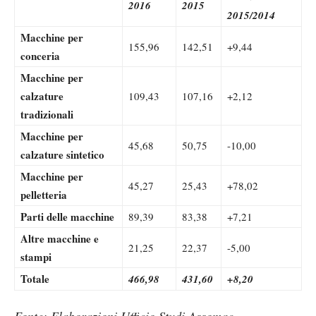
2016
2015
2015/2014
Macchine per
155,96
142,51
+9,44
conceria
Macchine per
calzature
109,43
107,16
+2,12
tradizionali
Macchine per
45,68
50,75
-10,00
calzature sintetico
Macchine per
45,27
25,43
+78,02
pelletteria
Parti delle macchine
89,39
83,38
+7,21
Altre macchine e
21,25
22,37
-5,00
stampi
Totale
466,98
431,60
+8,20