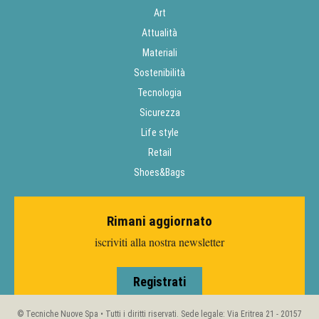
Art
Attualità
Materiali
Sostenibilità
Tecnologia
Sicurezza
Life style
Retail
Shoes&Bags
Rimani aggiornato
iscriviti alla nostra newsletter
Registrati
© Tecniche Nuove Spa • Tutti i diritti riservati. Sede legale: Via Eritrea 21 - 20157