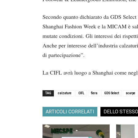
Secondo quanto dichiarato da GDS Select 
Shanghai Fashion Week e la MICAM è saltat
mutate condizioni. Gli interessi dei rispett
Anche per interesse dell’industria calzatur
di partecipazione”.
La CIFL avrà luogo a Shanghai come negli
TAG
calzature
CIFL
fiera
GDS Select
scarpe
ARTICOLI CORRELATI
DELLO STESS