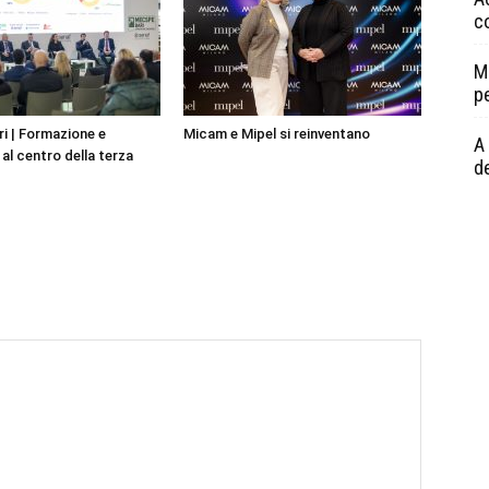
c
M
p
i | Formazione e
Micam e Mipel si reinventano
A 
al centro della terza
de