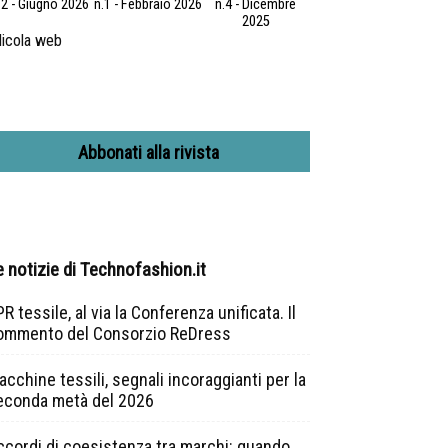
.2 - Giugno 2026
n.1 - Febbraio 2026
n.4 - Dicembre
2025
icola web
Abbonati alla rivista
e notizie di Technofashion.it
R tessile, al via la Conferenza unificata. Il
ommento del Consorzio ReDress
cchine tessili, segnali incoraggianti per la
econda metà del 2026
ccordi di coesistenza tra marchi: quando