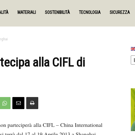
LITÀ
MATERIALI
SOSTENIBILITÀ
TECNOLOGIA
SICUREZZA
anghai
ecipa alla CIFL di
on parteciperà alla CIFL – China International
i terrà dal 17 al 19 Aprile 2013 a Shanghai.