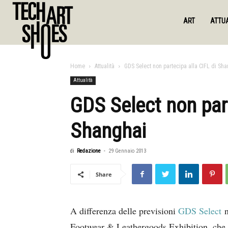
ART
ATTUA
Home
Attualità
GDS Select non partecipa alla CIFL di Sh
Attualità
GDS Select non part
Shanghai
di
Redazione
-
29 Gennaio 2013
Share
A differenza delle previsioni
GDS Select
n
Footwear & Leathergoods Exhibition, che s