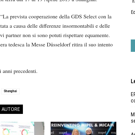
n
Ed
“La prevista cooperazione della GDS Select con la
a a causa delle differenze insormontabili e delle
ivi partner non si sono potuti rispettare equamente.
iera tedesca la Messe Düsseldorf ritira il suo intento
 anni precedenti.
L
Shanghai
EP
c
O AUTORE
Ma
s
A