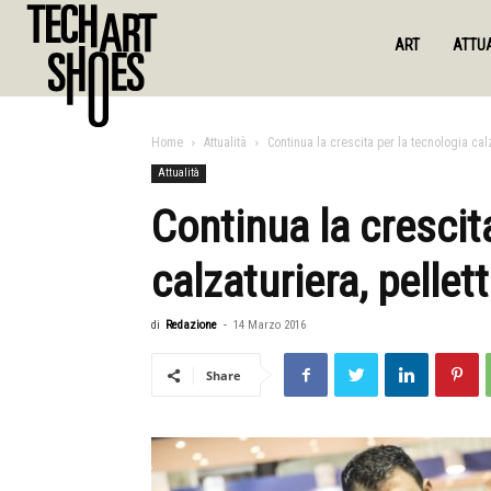
ART
ATTUA
Home
Attualità
Continua la crescita per la tecnologia calz
Attualità
Continua la crescit
calzaturiera, pellet
di
Redazione
-
14 Marzo 2016
Share