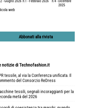
.2 - Giugno 2026
n.1 - Febbraio 2026
n.4 - Dicembre
2025
icola web
Abbonati alla rivista
e notizie di Technofashion.it
R tessile, al via la Conferenza unificata. Il
ommento del Consorzio ReDress
cchine tessili, segnali incoraggianti per la
econda metà del 2026
ccordi di coesistenza tra marchi: quando