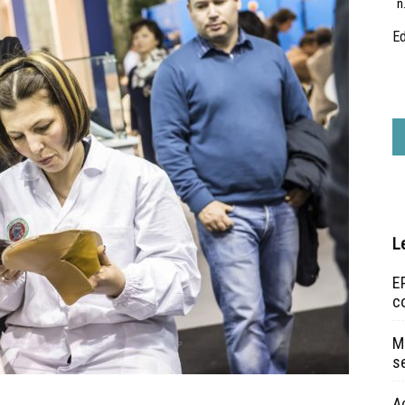
n
Ed
L
EP
c
Ma
s
A