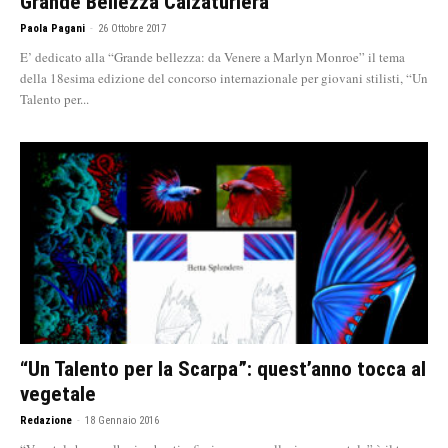
Grande Bellezza Calzaturiera
Paola Pagani
-
26 Ottobre 2017
E’ dedicato alla “Grande bellezza: da Venere a Marlyn Monroe” il tema
della 18esima edizione del concorso internazionale per giovani stilisti, “Un
Talento per...
“Un Talento per la Scarpa”: quest’anno tocca al
vegetale
Redazione
-
18 Gennaio 2016