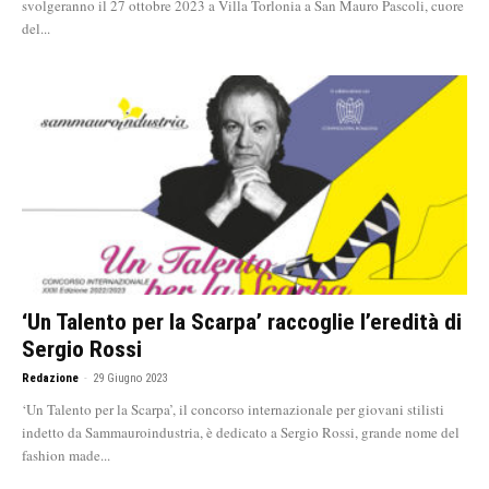
svolgeranno il 27 ottobre 2023 a Villa Torlonia a San Mauro Pascoli, cuore
del...
‘Un Talento per la Scarpa’ raccoglie l’eredità di
Sergio Rossi
Redazione
-
29 Giugno 2023
‘Un Talento per la Scarpa’, il concorso internazionale per giovani stilisti
indetto da Sammauroindustria, è dedicato a Sergio Rossi, grande nome del
fashion made...