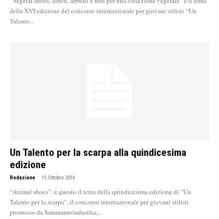
“Vegetal shoes: alberi, arbusti e fiori per una collezione vegetale” è il tema
della XVI edizione del concorso internazionale per giovani stilisti “Un
Talento...
Un Talento per la scarpa alla quindicesima
edizione
Redazione
-
15 Ottobre 2014
“Animal shoes”: è questo il tema della quindicesima edizione di “Un
Talento per la scarpa”, il concorso internazionale per giovani stilisti
promosso da Sammauroindustria,...