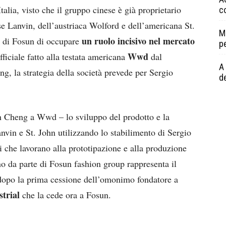
talia, visto che il gruppo cinese è già proprietario
c
ese Lanvin, dell’austriaca Wolford e dell’americana St.
M
un ruolo incisivo nel mercato
e di Fosun di occupare
p
Wwd
fficiale fatto alla testata americana
dal
A 
g, la strategia della società prevede per Sergio
de
n Cheng a Wwd – lo sviluppo del prodotto e la
nvin e St. John utilizzando lo stabilimento di Sergio
ti che lavorano alla prototipazione e alla produzione
no da parte di Fosun fashion group rappresenta il
 dopo la prima cessione dell’omonimo fondatore a
strial
che la cede ora a Fosun.