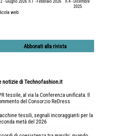
.2 - Giugno 2026
n.1 - Febbraio 2026
n.4 - Dicembre
2025
icola web
Abbonati alla rivista
e notizie di Technofashion.it
R tessile, al via la Conferenza unificata. Il
ommento del Consorzio ReDress
cchine tessili, segnali incoraggianti per la
econda metà del 2026
ccordi di coesistenza tra marchi: quando