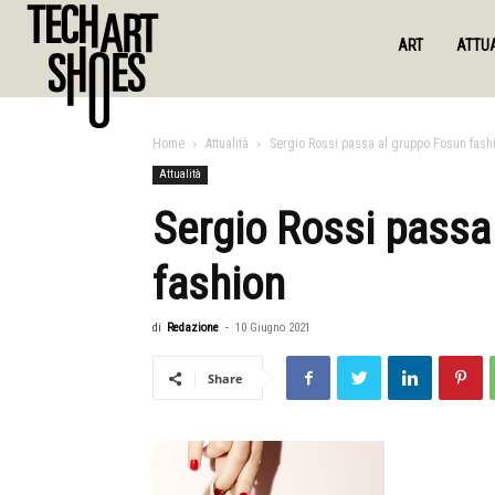
ART
ATTUA
Home
Attualità
Sergio Rossi passa al gruppo Fosun fash
Attualità
Sergio Rossi passa
fashion
di
Redazione
-
10 Giugno 2021
Share