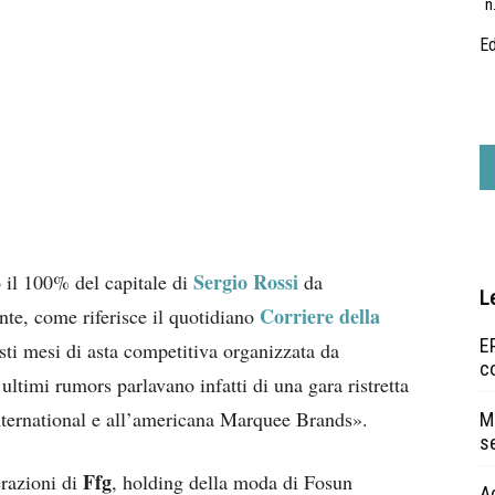
n
Ed
Sergio Rossi
 il 100% del capitale di
da
L
Corriere della
nte, come riferisce il quotidiano
EP
sti mesi di asta competitiva organizzata da
c
 ultimi rumors parlavano infatti di una gara ristretta
 International e all’americana Marquee Brands».
Ma
s
Ffg
erazioni di
, holding della moda di Fosun
A