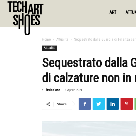
ART
ATTUA
Home
Attualità
Sequestrato dalla Guardia di Finanza cari
Attualità
Sequestrato dalla G
di calzature non in 
di
Redazione
-
6 Aprile 2021
Share