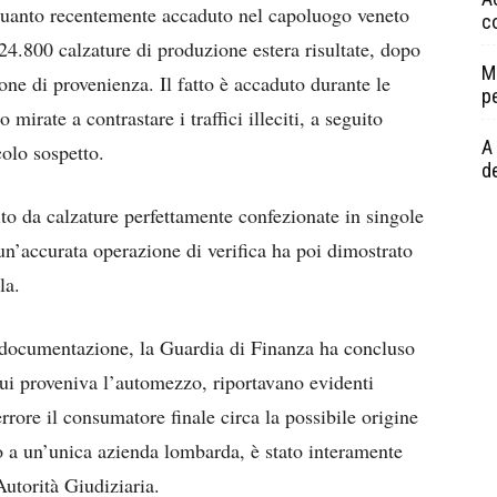
quanto recentemente accaduto nel capoluogo veneto
c
24.800 calzature di produzione estera risultate, dopo
M
one di provenienza. Il fatto è accaduto durante le
p
 mirate a contrastare i traffici illeciti, a seguito
A 
colo sospetto.
de
uito da calzature perfettamente confezionate in singole
 un’accurata operazione di verifica ha poi dimostrato
la.
 documentazione, la Guardia di Finanza ha concluso
cui proveniva l’automezzo, riportavano evidenti
 errore il consumatore finale circa la possibile origine
to a un’unica azienda lombarda, è stato interamente
Autorità Giudiziaria.