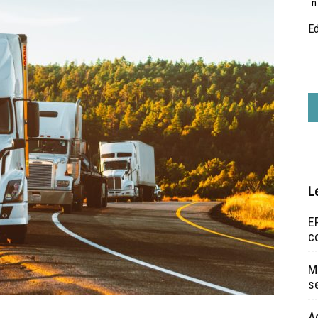
n
Ed
L
EP
c
Ma
s
A