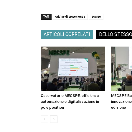
TAG
origine di provenienza
scarpe
ARTICOLI CORRELATI
DELLO STESS
Osservatorio MECSPE: efficienza,
MECSPE Bar
automazione e digitalizzazione in
innovazione 
pole position
edizione