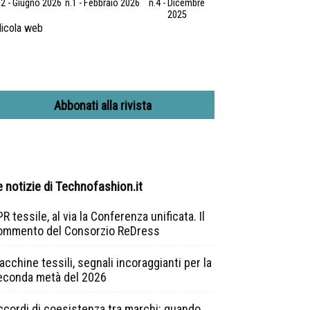
.2 - Giugno 2026
n.1 - Febbraio 2026
n.4 - Dicembre
2025
icola web
Abbonati alla rivista
e notizie di Technofashion.it
R tessile, al via la Conferenza unificata. Il
ommento del Consorzio ReDress
cchine tessili, segnali incoraggianti per la
econda metà del 2026
ccordi di coesistenza tra marchi: quando