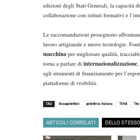
edizioni degli Stati Generali, la capacità d
collaborazione con istituti formativi e l’in
Le raccomandazioni proseguono affrontando
lavoro artigianale e nuove tecnologie. Fon
macchina
per migliorare qualità, tracciabil
internazionalizzazione
torna a parlare di
,
agli strumenti di finanziamento per l’expo
piattaforme di visibilità.
TAG
Assopellettieri
pelletteria italiana
TEHA
The
ARTICOLI CORRELATI
DELLO STESS