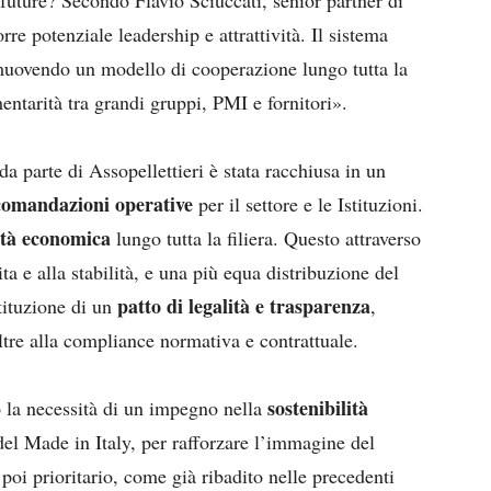
 future? Secondo Flavio Sciuccati, senior partner di
orre potenziale leadership e attrattività. Il sistema
uovendo un modello di cooperazione lungo tutta la
entarità tra grandi gruppi, PMI e fornitori».
da parte di Assopellettieri è stata racchiusa in un
comandazioni operative
per il settore e le Istituzioni.
lità economica
lungo tutta la filiera. Questo attraverso
ita e alla stabilità, e una più equa distribuzione del
patto di legalità e trasparenza
tituzione di un
,
oltre alla compliance normativa e contrattuale.
sostenibilità
o la necessità di un impegno nella
 del Made in Italy, per rafforzare l’immagine del
poi prioritario, come già ribadito nelle precedenti