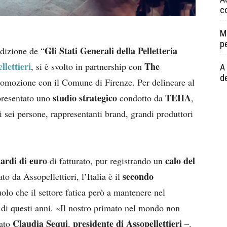
c
M
p
Gli Stati Generali della Pelletteria
edizione de “
llettieri
The
, si è svolto in partnership con
A 
de
romozione con il Comune di Firenze. Per delineare al
studio strategico
TEHA
 presentato uno
condotto da
,
 sei persone, rappresentanti brand, grandi produttori
iardi di euro
calo del
di fatturato, pur registrando un
secondo
to da Assopellettieri, l’Italia è il
lo che il settore fatica però a mantenere nel
 di questi anni. «Il nostro primato nel mondo non
Claudia Sequi
presidente di Assopellettieri
eato
,
–.