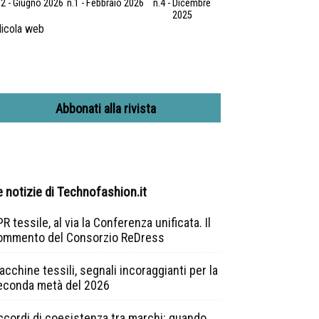
.2 - Giugno 2026
n.1 - Febbraio 2026
n.4 - Dicembre
2025
icola web
Abbonati alla rivista
e notizie di Technofashion.it
R tessile, al via la Conferenza unificata. Il
ommento del Consorzio ReDress
cchine tessili, segnali incoraggianti per la
econda metà del 2026
ccordi di coesistenza tra marchi: quando