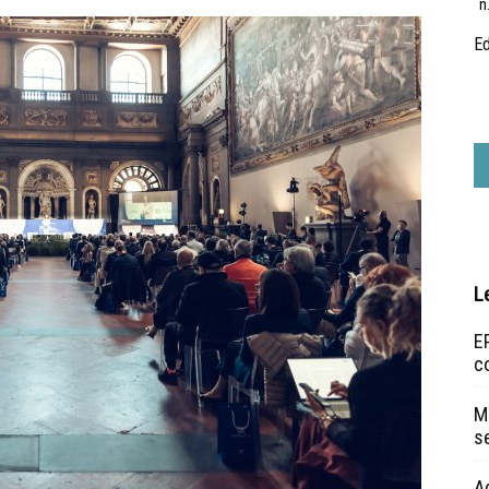
n
Ed
L
EP
c
Ma
s
A