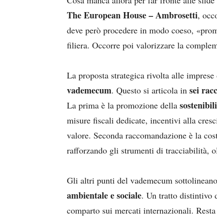
Cosa manca allora per far fronte alle sfide
The European House –
Ambrosetti
, occ
deve però procedere in modo coeso, «prom
filiera. Occorre poi valorizzare la complem
La proposta strategica rivolta alle imprese 
vademecum
sei rac
. Questo si articola in
sostenibi
La prima è la promozione della
misure fiscali dedicate, incentivi alla cresc
valore. Seconda raccomandazione è la cos
rafforzando gli strumenti di tracciabilità, 
Gli altri punti del vademecum sottolinean
ambientale e sociale
. Un tratto distintivo
comparto sui mercati internazionali. Resta 