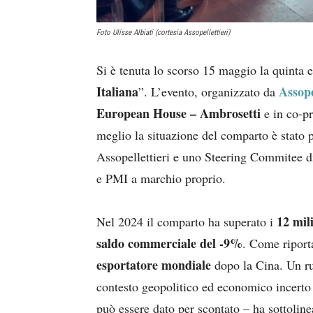
Foto Ulisse Albiati (cortesia Assopellettieri)
Si è tenuta lo scorso 15 maggio la quinta 
Italiana
Assope
”. L’evento, organizzato da
European House – Ambrosetti
e in co-p
meglio la situazione del comparto è stato
Assopellettieri e uno Steering Commitee di
e PMI a marchio proprio.
12 mil
Nel 2024 il comparto ha superato i
saldo commerciale del -9%
. Come riporta
esportatore mondiale
dopo la Cina. Un ruo
contesto geopolitico ed economico incerto
può essere dato per scontato – ha sottolin