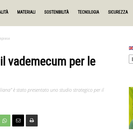
LITÀ
MATERIALI
SOSTENIBILITÀ
TECNOLOGIA
SICUREZZA
imprese
: il vademecum per le
aliana” è stato presentato uno studio strategico per il