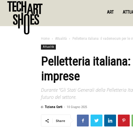
ART
ATTUA
Home
Attualità
Pelletteria italiana: il vademecum per le 
Attualità
Pelletteria italiana
imprese
Durante “Gli Stati Generali della Pelletteria It
futuro del settore.
di
Tiziana Corti
-
10 Giugno 2025
Share