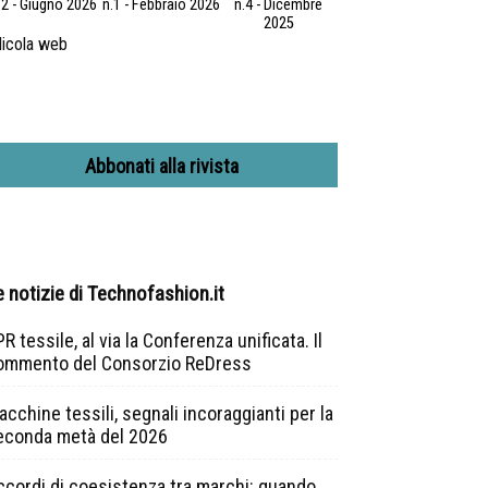
.2 - Giugno 2026
n.1 - Febbraio 2026
n.4 - Dicembre
2025
icola web
Abbonati alla rivista
e notizie di Technofashion.it
R tessile, al via la Conferenza unificata. Il
ommento del Consorzio ReDress
cchine tessili, segnali incoraggianti per la
econda metà del 2026
ccordi di coesistenza tra marchi: quando