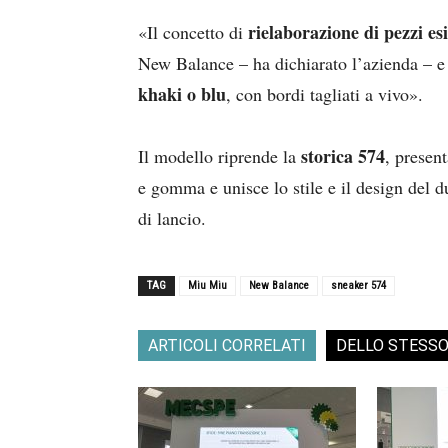
rielaborazione di pezzi es
«Il concetto di
New Balance – ha dichiarato l’azienda – e
khaki o blu
, con bordi tagliati a vivo».
storica 574
Il modello riprende la
, present
e gomma e unisce lo stile e il design del 
di lancio.
TAG
Miu Miu
New Balance
sneaker 574
ARTICOLI CORRELATI
DELLO STESS