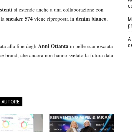
c
istenti
si estende anche a una collaborazione con
sneaker 574
denim bianco
 la
viene riproposta in
,
M
p
A 
Anni Ottanta
de
ata alla fine degli
in pelle scamosciata
due brand, che ancora non hanno svelato la futura data
O AUTORE