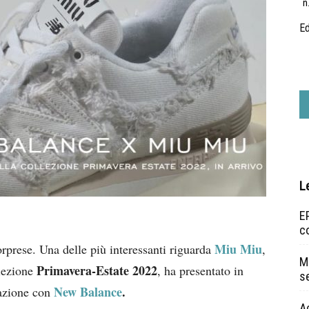
n
Ed
L
EP
c
Miu Miu
rprese. Una delle più interessanti riguarda
,
Ma
Primavera-Estate 2022
llezione
, ha presentato in
s
New Balance
.
razione con
A