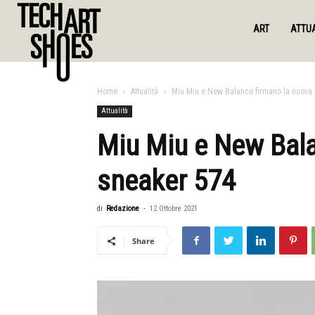
ART
ATTUA
Home
Attualità
Miu Miu e New Balance firmano la nuova
Attualità
Miu Miu e New Bala
sneaker 574
di
Redazione
-
12 Ottobre 2021
Share