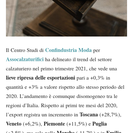
Confindustria Moda
Il Centro Studi di
per
Assocalzaturifici
ha delineato il trend del settore
calzaturiero nel primo trimestre 2021, che vede una
lieve ripresa delle esportazioni
pari a +0,3% in
quantità e +3% a valore rispetto allo stesso periodo del
2020. L’andamento è comunque disomogeneo tra le
regioni d’Italia. Rispetto ai primi tre mesi del 2020,
Toscana
l’export registra un incremento in
(+28,7%),
Veneto
Piemonte
Puglia
(+6,2%),
(+11,5%) e
Marche
Emilia
(+2,5%), ma cala nelle
(-11,7%) e in