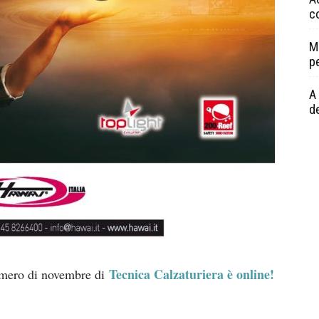
c
M
p
A 
de
Tecnica Calzaturiera è online!
umero di novembre di