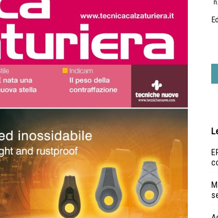
n
Ed
L
EP
c
Ma
s
A