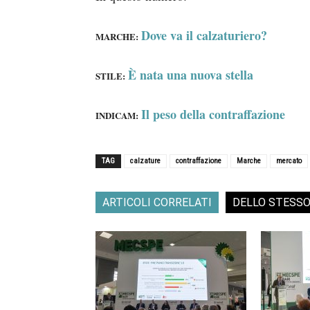
Dove va il calzaturiero?
MARCHE:
È nata una nuova stella
STILE:
Il peso della contraffazione
INDICAM:
TAG
calzature
contraffazione
Marche
mercato
ARTICOLI CORRELATI
DELLO STESS