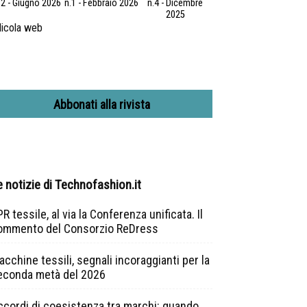
.2 - Giugno 2026
n.1 - Febbraio 2026
n.4 - Dicembre
2025
icola web
Abbonati alla rivista
e notizie di Technofashion.it
R tessile, al via la Conferenza unificata. Il
ommento del Consorzio ReDress
cchine tessili, segnali incoraggianti per la
econda metà del 2026
ccordi di coesistenza tra marchi: quando