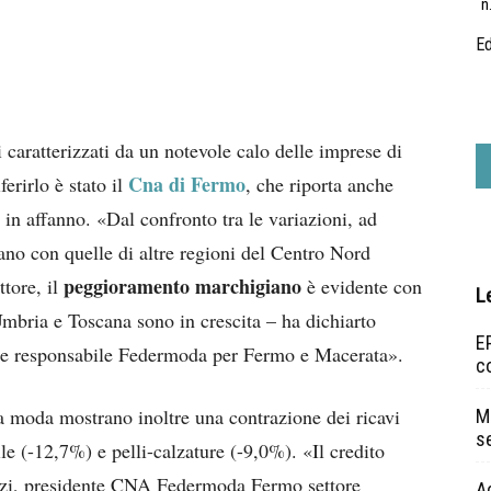
n
Ed
 caratterizzati da un notevole calo delle imprese di
Cna di Fermo
iferirlo è stato il
, che riporta anche
in affanno. «Dal confronto tra le variazioni, ad
ano con quelle di altre regioni del Centro Nord
peggioramento marchigiano
ttore, il
è evidente con
L
mbria e Toscana sono in crescita – ha dichiarto
EP
 e responsabile Federmoda per Fermo e Macerata».
c
 moda mostrano inoltre una contrazione dei ricavi
Ma
s
e (-12,7%) e pelli-calzature (-9,0%). «Il credito
zi, presidente CNA Federmoda Fermo settore
A