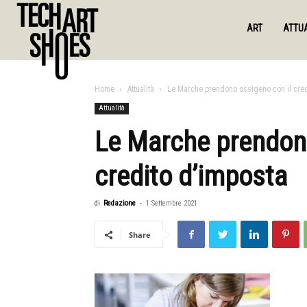
ART
ATTUA
Home
Attualità
Le Marche prendono ossigeno con il cred
Attualità
Le Marche prendono
credito d’imposta
di
Redazione
-
1 Settembre 2021
Share