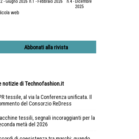
.2 - Giugno 2026
n.1 - Febbraio 2026
n.4 - Dicembre
2025
icola web
Abbonati alla rivista
e notizie di Technofashion.it
R tessile, al via la Conferenza unificata. Il
ommento del Consorzio ReDress
cchine tessili, segnali incoraggianti per la
econda metà del 2026
ccordi di coesistenza tra marchi: quando