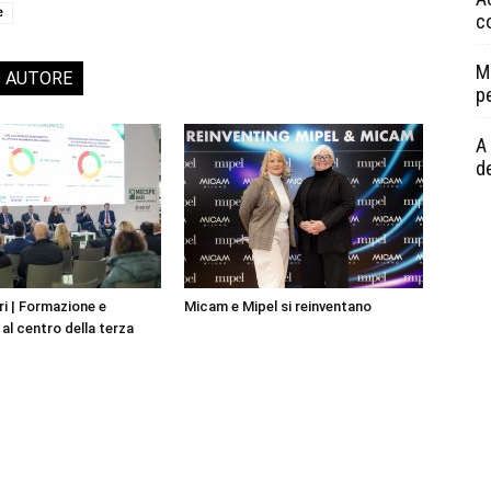
e
c
M
O AUTORE
p
A 
de
i | Formazione e
Micam e Mipel si reinventano
al centro della terza