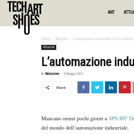
ART
ATTUA
Home
Attualità
L’automazione industriale 4.0 si incontra
Attualità
L’automazione indus
di
Redazione
-
6 Maggio 2014
Share
Mancano ormai pochi giorni a
SPS IPC Dri
del mondo dell’automazione industriale.