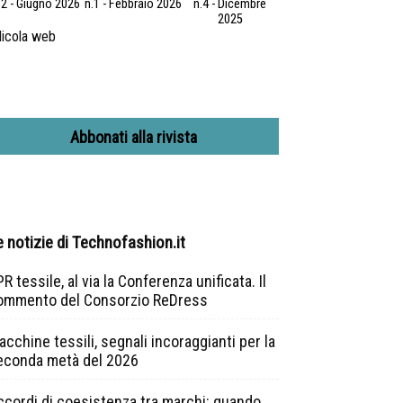
.2 - Giugno 2026
n.1 - Febbraio 2026
n.4 - Dicembre
2025
icola web
Abbonati alla rivista
e notizie di Technofashion.it
R tessile, al via la Conferenza unificata. Il
ommento del Consorzio ReDress
cchine tessili, segnali incoraggianti per la
econda metà del 2026
ccordi di coesistenza tra marchi: quando