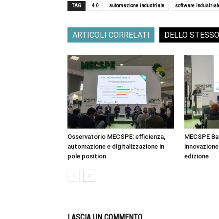
TAG
4.0
automazione industriale
software industrial
ARTICOLI CORRELATI
DELLO STESS
Osservatorio MECSPE: efficienza,
MECSPE Bar
automazione e digitalizzazione in
innovazione 
pole position
edizione
LASCIA UN COMMENTO