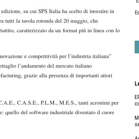
n
edizione, su cui SPS Italia ha scelto di investire in
Ed
ra tutti la tavola rotonda del 20 maggio, che
ttito, caratterizzato da un format più in linea con lo
novazione e competitività per l’industria italiana”
 dettaglio l’andamento del mercato italiano
acturing, grazie alla presenza di importanti attori
L
EP
C.A.E., C.A.S.E., P.L.M., M.E.S., tanti acronimi per
c
 quello del software industriale diventato il cuore
Ma
s
A