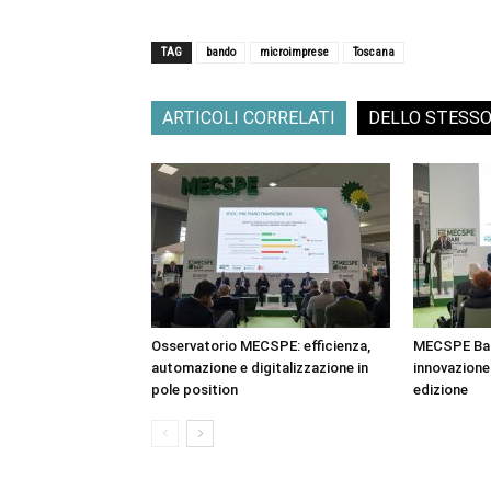
TAG
bando
microimprese
Toscana
ARTICOLI CORRELATI
DELLO STESS
Osservatorio MECSPE: efficienza,
MECSPE Bar
automazione e digitalizzazione in
innovazione 
pole position
edizione