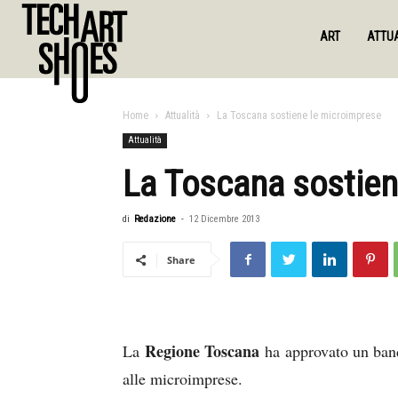
ART
ATTUA
Home
Attualità
La Toscana sostiene le microimprese
Attualità
La Toscana sostien
di
Redazione
-
12 Dicembre 2013
Share
Regione Toscana
La
ha approvato un band
alle microimprese.