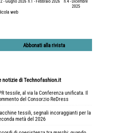
.2 - Giugno 2026
n.1 - Febbraio 2026
n.4 - Dicembre
2025
icola web
Abbonati alla rivista
e notizie di Technofashion.it
R tessile, al via la Conferenza unificata. Il
ommento del Consorzio ReDress
cchine tessili, segnali incoraggianti per la
econda metà del 2026
ccordi di coesistenza tra marchi: quando