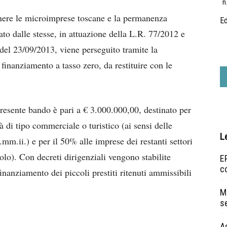
n
enere le microimprese toscane e la permanenza
Ed
to dalle stesse, in attuazione della L.R. 77/2012 e
del 23/09/2013, viene perseguito tramite la
finanziamento a tasso zero, da restituire con le
resente bando è pari a € 3.000.000,00, destinato per
à di tipo commerciale o turistico (ai sensi delle
L
m.ii.) e per il 50% alle imprese dei restanti settori
olo). Con decreti dirigenziali vengono stabilite
EP
c
inanziamento dei piccoli prestiti ritenuti ammissibili
Ma
s
A