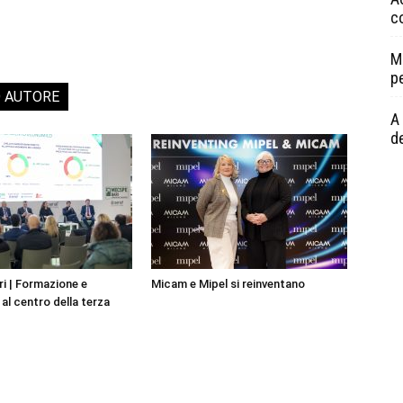
c
M
p
O AUTORE
A 
de
i | Formazione e
Micam e Mipel si reinventano
al centro della terza