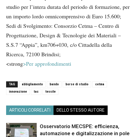
studio per l’intera durata del periodo di formazione, per
un importo lordo omnicomprensivo di Euro 15.600;
Sedi di Svolgimento: Consorzio Cetma – Centro di
Progettazione, Design & Tecnologie dei Materiali –
S.S.7 “Appia”, km706+030, c/o Cittadella della
Ricerca, 72100 Brindisi;
<strong
>Per approfondimenti
TAG
abbigliamento
bando
borse di studio
cetma
innovazione
tac
tessile
ARTICOLI CORRELATI
DELLO STESSO AUTORE
Osservatorio MECSPE: efficienza,
automazione e digitalizzazione in pole