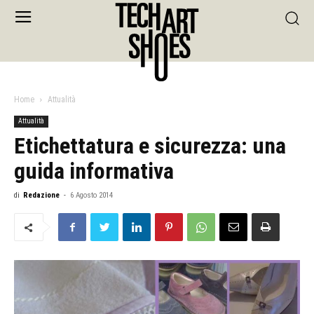
Home
Attualità
Attualità
Etichettatura e sicurezza: una
guida informativa
di
Redazione
-
6 Agosto 2014