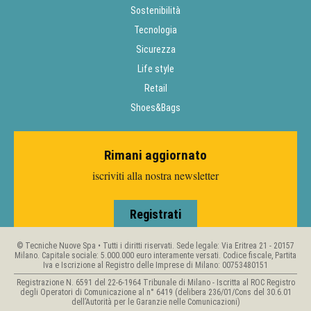
Sostenibilità
Tecnologia
Sicurezza
Life style
Retail
Shoes&Bags
Rimani aggiornato
iscriviti alla nostra newsletter
Registrati
© Tecniche Nuove Spa • Tutti i diritti riservati. Sede legale: Via Eritrea 21 - 20157
Milano. Capitale sociale: 5.000.000 euro interamente versati. Codice fiscale, Partita
Iva e Iscrizione al Registro delle Imprese di Milano: 00753480151
Registrazione N. 6591 del 22-6-1964 Tribunale di Milano - Iscritta al ROC Registro
degli Operatori di Comunicazione al n° 6419 (delibera 236/01/Cons del 30.6.01
dell’Autorità per le Garanzie nelle Comunicazioni)