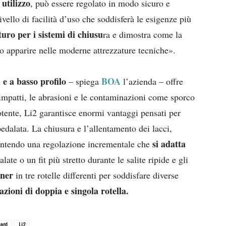
 utilizzo
, può essere regolato in modo sicuro e
ello di facilità d’uso che soddisferà le esigenze più
uturo per i sistemi di chiusu
ra e dimostra come la
no apparire nelle moderne attrezzature tecniche».
 e a basso profilo
BOA
– spiega
l’azienda – offre
 impatti, le abrasioni e le contaminazioni come sporco
tente, Li2 garantisce enormi vantaggi pensati per
pedalata. La chiusura e l’allentamento dei lacci,
si adatta
entendo una regolazione incrementale che
ate o un fit più stretto durante le salite ripide e gli
tner
in tre rotelle differenti per soddisfare diverse
azioni di doppia e singola rotella.
ard
Li2