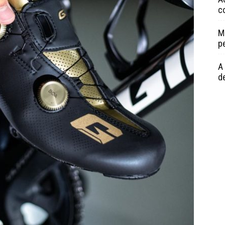
c
M
p
A 
de