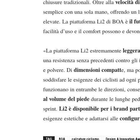
velocità di
chiusure tradizionali. Oltre alla
semplice con una sola mano, offrendo un liv
il f
elevate. La piattaforma Li2 di BOA è
facilità d’uso e il comfort possono e devo
leggera
«La piattaforma Li2 estremamente
una resistenza senza precedenti contro gli
dimensioni compatt
e polvere. Di
e, ma po
soddisfare le esigenze dei ciclisti ad ogni 
funzionano in entrambe le direzioni, cons
al volume del piede
durante le lunghe pedal
Li2 è disponibile per i brand par
sprint.
configur
esigenze estetiche e adattarsi alle
TAG
BOA
calzature ciclismo
Design & Innovation Aw