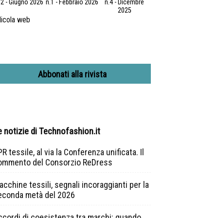
.2 - Giugno 2026
n.1 - Febbraio 2026
n.4 - Dicembre
2025
icola web
Abbonati alla rivista
e notizie di Technofashion.it
R tessile, al via la Conferenza unificata. Il
ommento del Consorzio ReDress
cchine tessili, segnali incoraggianti per la
econda metà del 2026
ccordi di coesistenza tra marchi: quando