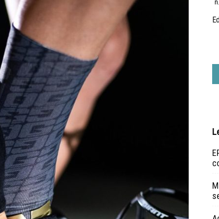
n
Ed
L
EP
c
Ma
s
A