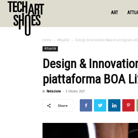
ART
ATTUA
Home
Attualità
Design & Innovation Award assegnato all
Attualità
Design & Innovatio
piattaforma BOA Li
di
Redazione
-
5 Ottobre 2021
Share