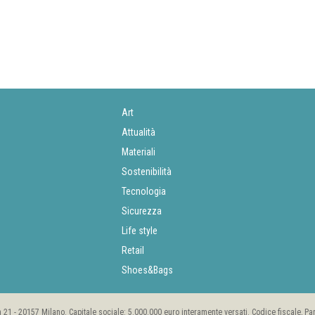
Art
Attualità
Materiali
Sostenibilità
Tecnologia
Sicurezza
Life style
Retail
Shoes&Bags
rea 21 - 20157 Milano. Capitale sociale: 5.000.000 euro interamente versati. Codice fiscale, P