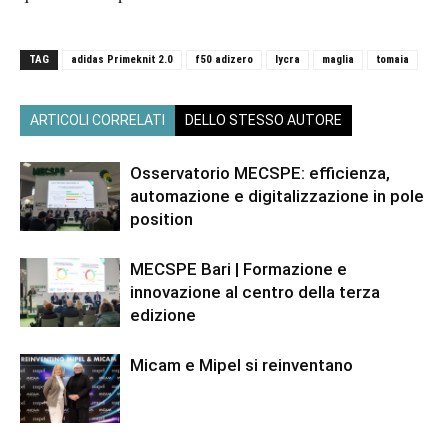
TAG
adidas Primeknit 2.0
f50 adizero
lycra
maglia
tomaia
ARTICOLI CORRELATI
DELLO STESSO AUTORE
Osservatorio MECSPE: efficienza,
automazione e digitalizzazione in pole
position
MECSPE Bari | Formazione e
innovazione al centro della terza
edizione
Micam e Mipel si reinventano