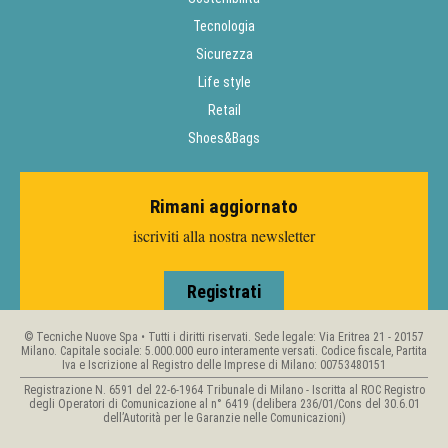
Tecnologia
Sicurezza
Life style
Retail
Shoes&Bags
Rimani aggiornato
iscriviti alla nostra newsletter
Registrati
© Tecniche Nuove Spa • Tutti i diritti riservati. Sede legale: Via Eritrea 21 - 20157
Milano. Capitale sociale: 5.000.000 euro interamente versati. Codice fiscale, Partita
Iva e Iscrizione al Registro delle Imprese di Milano: 00753480151
Registrazione N. 6591 del 22-6-1964 Tribunale di Milano - Iscritta al ROC Registro
degli Operatori di Comunicazione al n° 6419 (delibera 236/01/Cons del 30.6.01
dell’Autorità per le Garanzie nelle Comunicazioni)