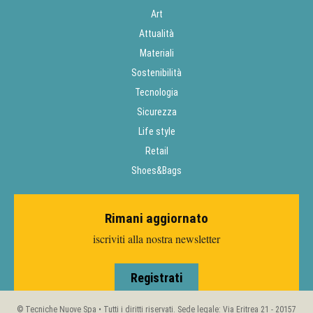
Art
Attualità
Materiali
Sostenibilità
Tecnologia
Sicurezza
Life style
Retail
Shoes&Bags
Rimani aggiornato
iscriviti alla nostra newsletter
Registrati
© Tecniche Nuove Spa • Tutti i diritti riservati. Sede legale: Via Eritrea 21 - 20157