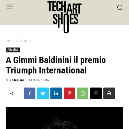
Home
Attualità
Attualità
A Gimmi Baldinini il premio
Triumph International
di
Redazione
-
1 Febbraio 2016