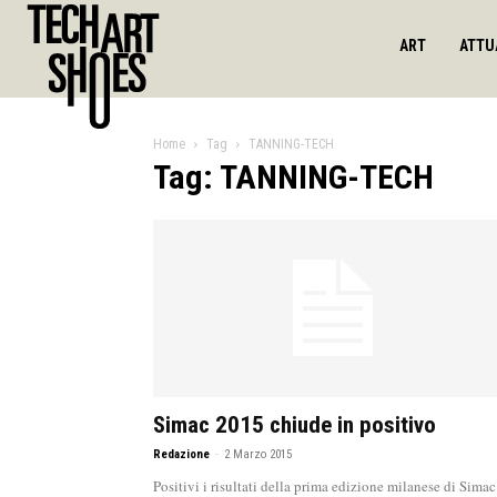
ART
ATTU
Home
Tag
TANNING-TECH
Tag: TANNING-TECH
Simac 2015 chiude in positivo
Redazione
-
2 Marzo 2015
Positivi i risultati della prima edizione milanese di Simac