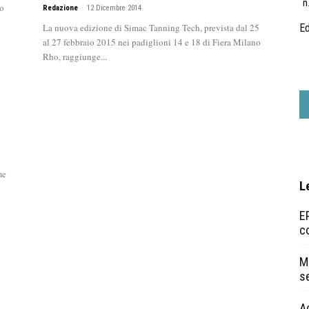
n
to
Redazione
-
12 Dicembre 2014
La nuova edizione di Simac Tanning Tech, prevista dal 25
Ed
al 27 febbraio 2015 nei padiglioni 14 e 18 di Fiera Milano
Rho, raggiunge...
o
me
L
EP
c
Ma
s
A