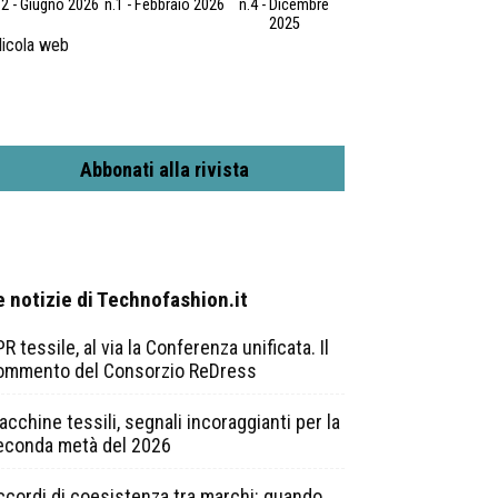
.2 - Giugno 2026
n.1 - Febbraio 2026
n.4 - Dicembre
2025
icola web
Abbonati alla rivista
e notizie di Technofashion.it
R tessile, al via la Conferenza unificata. Il
ommento del Consorzio ReDress
cchine tessili, segnali incoraggianti per la
econda metà del 2026
ccordi di coesistenza tra marchi: quando