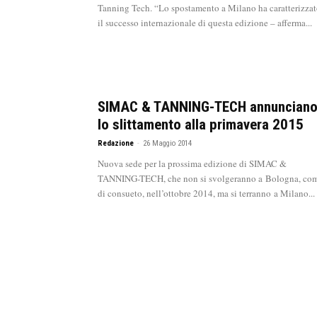
Tanning Tech. “Lo spostamento a Milano ha caratterizza
il successo internazionale di questa edizione – afferma...
SIMAC & TANNING-TECH annuncian
lo slittamento alla primavera 2015
Redazione
-
26 Maggio 2014
Nuova sede per la prossima edizione di SIMAC &
TANNING-TECH, che non si svolgeranno a Bologna, co
di consueto, nell’ottobre 2014, ma si terranno a Milano...