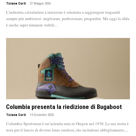
Tiziana Corti
-
27 Maggio 2026
L'industria calzaturiera a iniezione è orientata a raggiungere traguardi
sempre più ambiziosi: migliorare, perfezionare, progredire. Ma oggi la sfida
è anche saper rimanere stabili...
Columbia presenta la riedizione di Bugaboot
Tiziana Corti
-
19 Dicembre 2025
Columbia Sportswear è un’azienda nata in Oregon nel 1938. La sua storia è
nota per il lancio di diverse linee outdoor, che includono abbigliamento,...