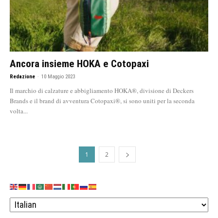
Ancora insieme HOKA e Cotopaxi
Redazione
-
10 Maggio 2023
Il marchio di calzature e abbigliamento HOKA®, divisione di Deckers
Brands e il brand di avventura Cotopaxi®, si sono uniti per la seconda
volta...
1
2