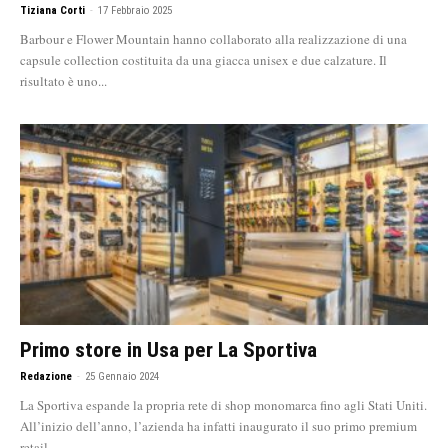
Tiziana Corti
-
17 Febbraio 2025
Barbour e Flower Mountain hanno collaborato alla realizzazione di una
capsule collection costituita da una giacca unisex e due calzature. Il
risultato è uno...
Primo store in Usa per La Sportiva
Redazione
-
25 Gennaio 2024
La Sportiva espande la propria rete di shop monomarca fino agli Stati Uniti.
All’inizio dell’anno, l’azienda ha infatti inaugurato il suo primo premium
retail...