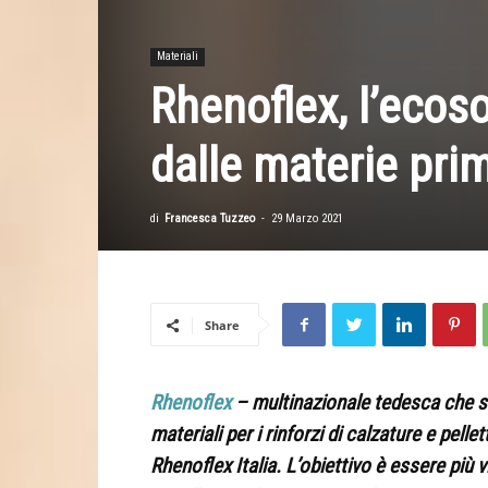
Materiali
Rhenoflex, l’ecosos
dalle materie pri
di
Francesca Tuzzeo
-
29 Marzo 2021
Share
Rhenoflex
– multinazionale tedesca che sv
materiali per i rinforzi di calzature e pell
Rhenoflex Italia
. L’obiettivo è essere più vi