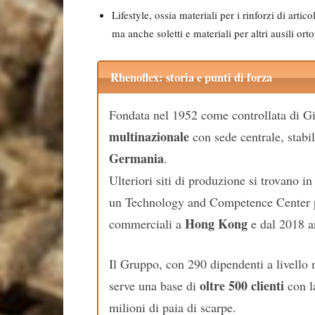
Lifestyle, ossia materiali per i rinforzi di articol
ma anche soletti e materiali per altri ausili ort
Rhenoflex: storia e punti di forza
Fondata nel 1952 come controllata di 
multinazionale
con sede centrale, stab
Germania
.
Ulteriori siti di produzione si trovano i
un Technology and Competence Center per
Hong Kong
commerciali a
e dal 2018 a
Il Gruppo, con 290 dipendenti a livello
oltre 500 clienti
serve una base di
con la
milioni di paia di scarpe.