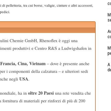
c
i di pelletteria, tra cui borse, valigie, cinture e altri accessori,
opedici.
Ma
s
A
c
Giulini Chemie GmbH, Rhenoflex è oggi una
ilimenti produttivi e Centro R&S a Ludwigshafen in
M
p
Francia, Cina, Vietnam
n
– dove è presente anche
A 
de
 i componenti della calzatura – e ulteriori sedi
USA
nche negli
.
oltre 20 Paesi
 mondiale, ha in
una rete vendita che
 fornitura di materiali per rinforzi di più di 200