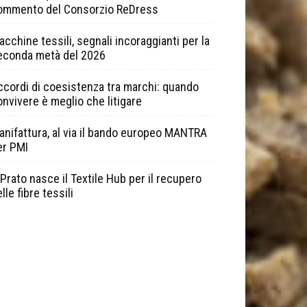
ommento del Consorzio ReDress
cchine tessili, segnali incoraggianti per la
econda metà del 2026
ccordi di coesistenza tra marchi: quando
onvivere è meglio che litigare
anifattura, al via il bando europeo MANTRA
er PMI
Prato nasce il Textile Hub per il recupero
lle fibre tessili