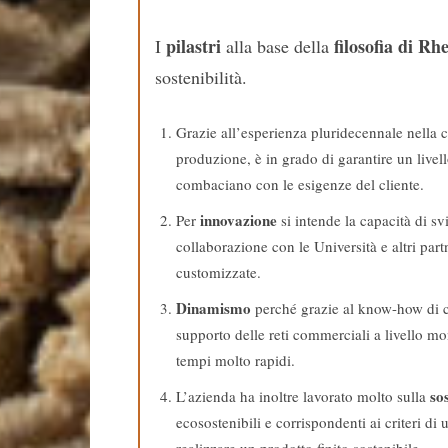
pilastri
filosofia di Rh
I
alla base della
sostenibilità.
Grazie all’esperienza pluridecennale nella ch
produzione, è in grado di garantire un livel
combaciano con le esigenze del cliente.
innovazione
Per
si intende la capacità di s
collaborazione con le Università e altri part
customizzate.
Dinamismo
perché grazie al know-how di cui
supporto delle reti commerciali a livello mon
tempi molto rapidi.
sos
L’azienda ha inoltre lavorato molto sulla
ecosostenibili e corrispondenti ai criteri di
realizzare un prodotto finito sostenibile.