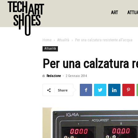
ART
ATTUA
Home
Attualità
Per una calzatura resistente all’acqua
Attualità
Per una calzatura r
di
Redazione
-
2 Gennaio 2014
Share