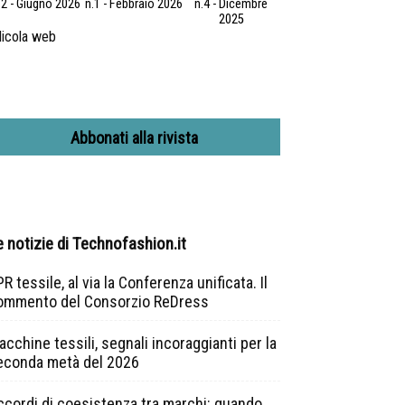
.2 - Giugno 2026
n.1 - Febbraio 2026
n.4 - Dicembre
2025
icola web
Abbonati alla rivista
e notizie di Technofashion.it
R tessile, al via la Conferenza unificata. Il
ommento del Consorzio ReDress
cchine tessili, segnali incoraggianti per la
econda metà del 2026
ccordi di coesistenza tra marchi: quando