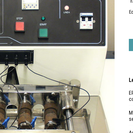
n
Ed
L
EP
c
Ma
s
A