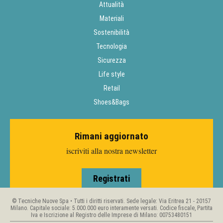
Attualità
Materiali
Sostenibilità
Tecnologia
Sicurezza
Life style
Retail
Shoes&Bags
Rimani aggiornato
iscriviti alla nostra newsletter
Registrati
© Tecniche Nuove Spa • Tutti i diritti riservati. Sede legale: Via Eritrea 21 - 20157
Milano. Capitale sociale: 5.000.000 euro interamente versati. Codice fiscale, Partita
Iva e Iscrizione al Registro delle Imprese di Milano: 00753480151