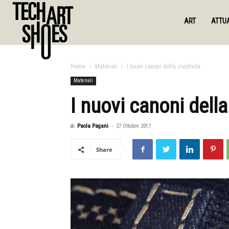
ART
ATTUA
Home
Materiali
I nuovi canoni della creatività
Materiali
I nuovi canoni della
di
Paola Pagani
-
27 Ottobre 2017
Share