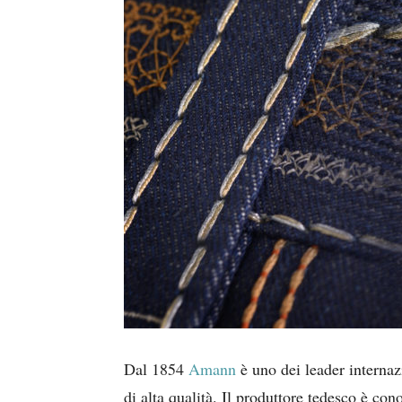
Dal 1854
Amann
è uno dei leader internaz
di alta qualità. Il produttore tedesco è co