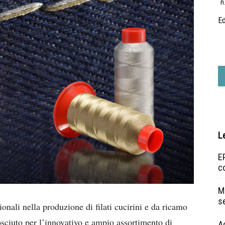
n
Ed
L
EP
c
Ma
s
ionali nella produzione di filati cucirini e da ricamo
nosciuto per l’innovativo e ampio assortimento di
A