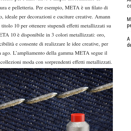
c
zatura e pelletteria. Per esempio, META è un filato di
to, ideale per decorazioni e cuciture creative. Amann
M
olo 10 per ottenere stupendi effetti metallizzati su
p
A 10 è disponibile in 3 colori metallizzati: oro,
A 
ilità e consente di realizzare le idee creative, per
de
 un ago. L’ampliamento della gamma META segue il
 collezioni moda con sorprendenti effetti metallizzati.