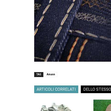
TAG
Amann
ARTICOLI CORRELATI
DELLO STESS