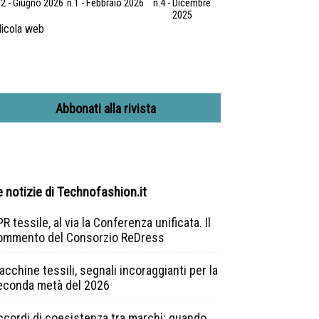
.2 - Giugno 2026
n.1 - Febbraio 2026
n.4 - Dicembre
2025
icola web
Abbonati alla rivista
e notizie di Technofashion.it
R tessile, al via la Conferenza unificata. Il
ommento del Consorzio ReDress
cchine tessili, segnali incoraggianti per la
econda metà del 2026
ccordi di coesistenza tra marchi: quando