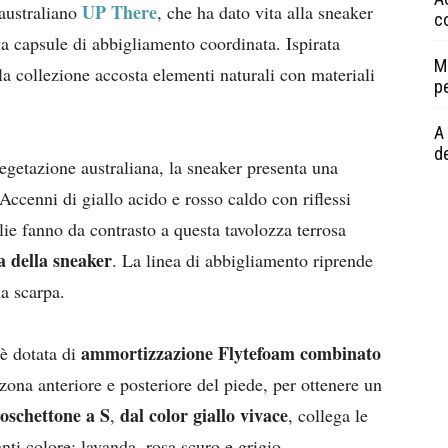
UP There
r australiano
, che ha dato vita alla sneaker
c
iva capsule di abbigliamento coordinata. Ispirata
M
la collezione accosta elementi naturali con materiali
p
A 
de
vegetazione australiana, la sneaker presenta una
 Accenni di giallo acido e rosso caldo con riflessi
glie fanno da contrasto a questa tavolozza terrosa
a della sneaker
. La linea di abbigliamento riprende
la scarpa.
ammortizzazione Flytefoam combinato
è dotata di
 zona anteriore e posteriore del piede, per ottenere un
oschettone a S
dal color giallo vivace
,
, collega le
anti colore: lavanda, rosa scuro e grigio.