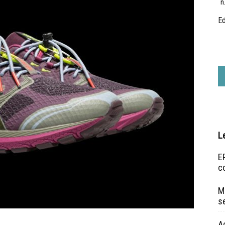
n
Ed
L
EP
c
Ma
s
A