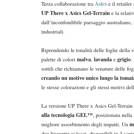
Asics
Terza collaborazione tra
e il retaile
UP There x Asics Gel-Terrain
e la relat
dall’inconfondibile paesaggio australiano, 
industriali.
Riprendendo le tonalità delle foglie della 
malva
lavanda
grigio
palette di colori
,
e
.
sottili che richiamano le venature delle fo
creando un motivo unico lungo la tomai
le stesse colorazioni e gli stessi motivi del
La versione UP There x Asics Gel-Terrain 
alla tecnologia GEL™
, posizionata nella
m
migliore assorbimento degli impatti. Un
due linguette ai lacci, disponibili in 3 vari