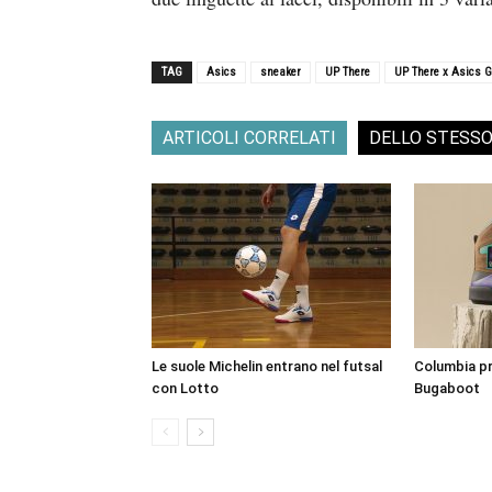
TAG
Asics
sneaker
UP There
UP There x Asics G
ARTICOLI CORRELATI
DELLO STESS
Le suole Michelin entrano nel futsal
Columbia pre
con Lotto
Bugaboot