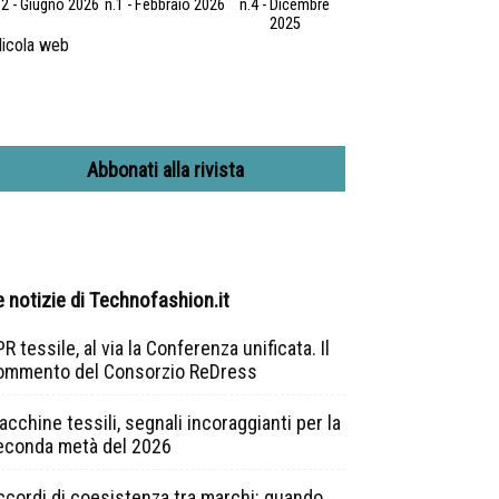
.2 - Giugno 2026
n.1 - Febbraio 2026
n.4 - Dicembre
2025
icola web
Abbonati alla rivista
e notizie di Technofashion.it
R tessile, al via la Conferenza unificata. Il
ommento del Consorzio ReDress
cchine tessili, segnali incoraggianti per la
econda metà del 2026
ccordi di coesistenza tra marchi: quando