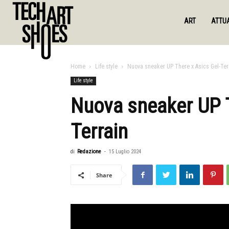
ART
ATTUA
Home
Life style
Nuova sneaker UP There x Asics Gel-Ter
Life style
Nuova sneaker UP T
Terrain
di
Redazione
-
15 Luglio 2024
Share