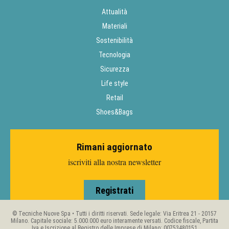
Attualità
Materiali
Sostenibilità
Tecnologia
Sicurezza
Life style
Retail
Shoes&Bags
Rimani aggiornato
iscriviti alla nostra newsletter
Registrati
© Tecniche Nuove Spa • Tutti i diritti riservati. Sede legale: Via Eritrea 21 - 20157
Milano. Capitale sociale: 5.000.000 euro interamente versati. Codice fiscale, Partita
Iva e Iscrizione al Registro delle Imprese di Milano: 00753480151