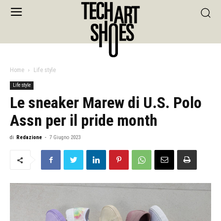
Home
Life style
Life style
Le sneaker Marew di U.S. Polo
Assn per il pride month
di
Redazione
-
7 Giugno 2023