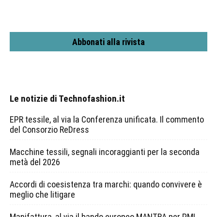
Abbonati alla rivista
Le notizie di Technofashion.it
EPR tessile, al via la Conferenza unificata. Il commento
del Consorzio ReDress
Macchine tessili, segnali incoraggianti per la seconda
metà del 2026
Accordi di coesistenza tra marchi: quando convivere è
meglio che litigare
Manifattura, al via il bando europeo MANTRA per PMI