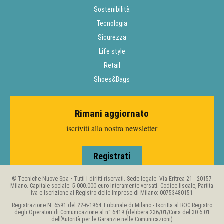
Sostenibilità
Tecnologia
Sicurezza
Life style
Retail
Shoes&Bags
Rimani aggiornato
iscriviti alla nostra newsletter
Registrati
© Tecniche Nuove Spa • Tutti i diritti riservati. Sede legale: Via Eritrea 21 - 20157
Milano. Capitale sociale: 5.000.000 euro interamente versati. Codice fiscale, Partita
Iva e Iscrizione al Registro delle Imprese di Milano: 00753480151
Registrazione N. 6591 del 22-6-1964 Tribunale di Milano - Iscritta al ROC Registro
degli Operatori di Comunicazione al n° 6419 (delibera 236/01/Cons del 30.6.01
dell’Autorità per le Garanzie nelle Comunicazioni)