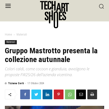
Home
Materiali
Materiali
Gruppo Mastrotto presenta la
collezione autunnale
Colori caldi, come cocoon e gianduia, avvolgono le
proposte FW25/26 dell’azienda vicentina.
di
Tiziana Corti
-
17 Ottobre 2024