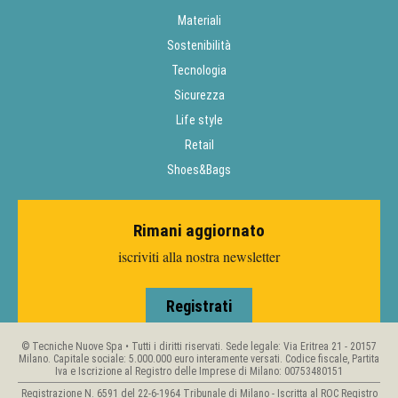
Materiali
Sostenibilità
Tecnologia
Sicurezza
Life style
Retail
Shoes&Bags
Rimani aggiornato
iscriviti alla nostra newsletter
Registrati
© Tecniche Nuove Spa • Tutti i diritti riservati. Sede legale: Via Eritrea 21 - 20157
Milano. Capitale sociale: 5.000.000 euro interamente versati. Codice fiscale, Partita
Iva e Iscrizione al Registro delle Imprese di Milano: 00753480151
Registrazione N. 6591 del 22-6-1964 Tribunale di Milano - Iscritta al ROC Registro