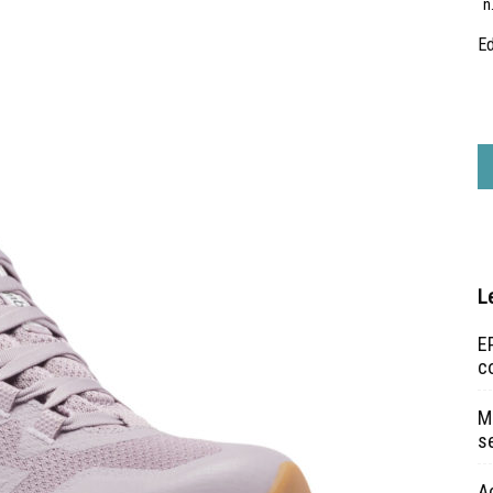
n
Ed
L
EP
c
Ma
s
A