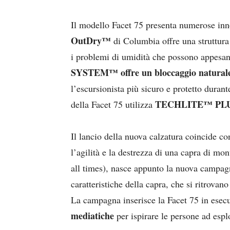
Il modello Facet 75 presenta numerose inn
OutDry™
di Columbia offre una struttur
i problemi di umidità che possono appesant
SYSTEM™ offre un bloccaggio naturale 
l’escursionista più sicuro e protetto durante
TECHLITE™ PL
della Facet 75 utilizza
Il lancio della nuova calzatura coincide c
l’agilità e la destrezza di una capra di m
all times), nasce appunto la nuova campa
caratteristiche della capra, che si ritrova
La campagna inserisce la Facet 75 in esec
mediatiche
per ispirare le persone ad esplo