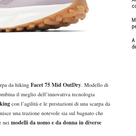
c
M
p
A 
de
Facet 75 Mid OutDry
arpa da hiking
. Modello di
ombina il meglio dell’innovativa tecnologia
iking
con l’agilità e le prestazioni di una scarpa da
nisce una trazione notevole sia sul bagnato che
modelli da uomo e da donna in diverse
e nei