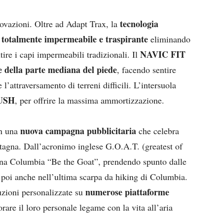
tecnologia
ovazioni. Oltre ad Adapt Trax, la
totalmente impermeabile e traspirante
a
eliminando
NAVIC FIT
ire i capi impermeabili tradizionali. Il
della parte mediana del piede
, facendo sentire
 l’attraversamento di terreni difficili. L’intersuola
USH
, per offrire la massima ammortizzazione.
nuova campagna pubblicitaria
on una
che celebra
ontagna. Dall’acronimo inglese G.O.A.T. (greatest of
gna Columbia “Be the Goat”, prendendo spunto dalle
no poi anche nell’ultima scarpa da hiking di Columbia.
numerose piattaforme
uzioni personalizzate su
rare il loro personale legame con la vita all’aria