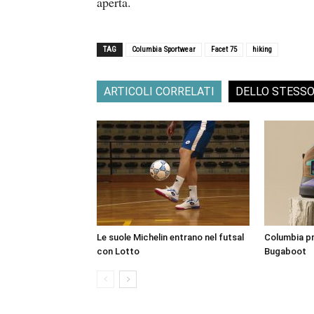
aperta.
TAG
Columbia Sportwear
Facet 75
hiking
ARTICOLI CORRELATI
DELLO STESS
Le suole Michelin entrano nel futsal
Columbia pre
con Lotto
Bugaboot