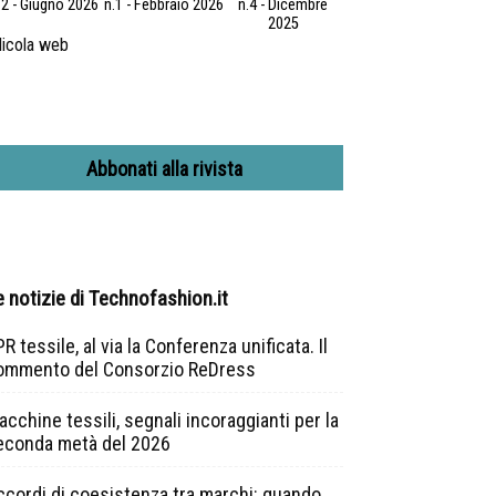
.2 - Giugno 2026
n.1 - Febbraio 2026
n.4 - Dicembre
2025
icola web
Abbonati alla rivista
e notizie di Technofashion.it
R tessile, al via la Conferenza unificata. Il
ommento del Consorzio ReDress
cchine tessili, segnali incoraggianti per la
econda metà del 2026
ccordi di coesistenza tra marchi: quando