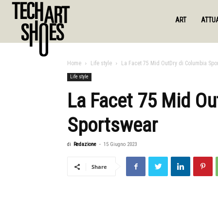
ART
ATTUA
Home
Life style
La Facet 75 Mid OutDry di Columbia Spo
Life style
La Facet 75 Mid Ou
Sportswear
di
Redazione
-
15 Giugno 2023
Share