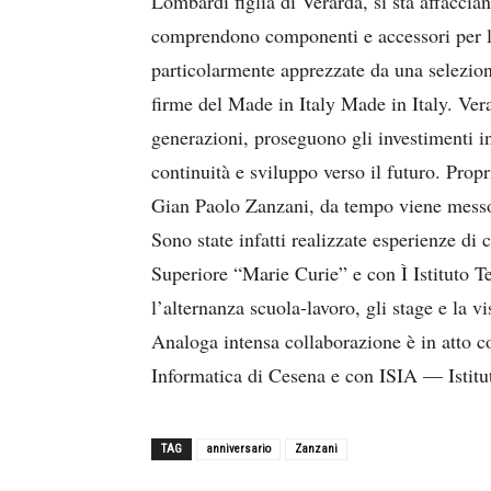
Lombardi figlia di Verarda, si sta affaccia
comprendono componenti e accessori per la
particolarmente apprezzate da una selezion
firme del Made in Italy Made in Italy. Vera
generazioni, proseguono gli investimenti i
continuità e sviluppo verso il futuro. Propr
Gian Paolo Zanzani, da tempo viene messo a
Sono state infatti realizzate esperienze di 
Superiore “Marie Curie” e con Ì Istituto 
l’alternanza scuola-lavoro, gli stage e la vi
Analoga intensa collaborazione è in atto c
Informatica di Cesena e con ISIA — Istitut
TAG
anniversario
Zanzani