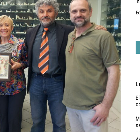
n
Ed
L
EP
c
Ma
s
A