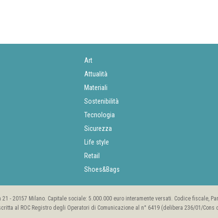
Art
Attualità
Materiali
Sostenibilità
Tecnologia
Sicurezza
Life style
Retail
Shoes&Bags
rea 21 - 20157 Milano. Capitale sociale: 5.000.000 euro interamente versati. Codice fiscale, P
scritta al ROC Registro degli Operatori di Comunicazione al n° 6419 (delibera 236/01/Cons de