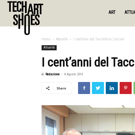
ART
ATTUA
Home
Attualità
I cent’anni del Tacchificio Zanzani
Attualità
I cent’anni del Tacc
di
Redazione
-
8 Agosto 2014
Share