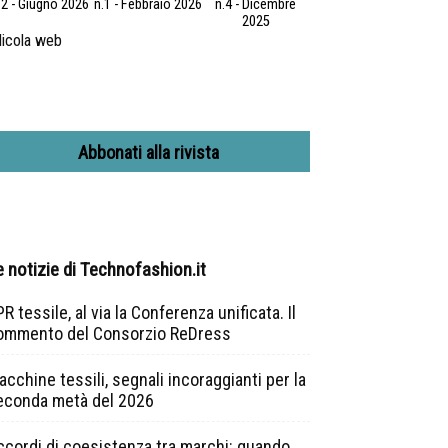
.2 - Giugno 2026
n.1 - Febbraio 2026
n.4 - Dicembre
2025
icola web
Abbonati alla rivista
e notizie di Technofashion.it
R tessile, al via la Conferenza unificata. Il
ommento del Consorzio ReDress
cchine tessili, segnali incoraggianti per la
econda metà del 2026
ccordi di coesistenza tra marchi: quando