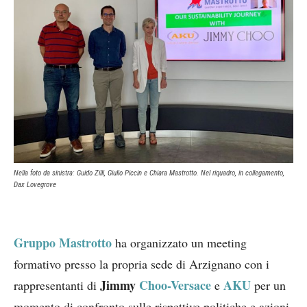
Nella foto da sinistra: Guido Zilli, Giulio Piccin e Chiara Mastrotto. Nel riquadro, in collegamento,
Dax Lovegrove
Gruppo Mastrotto
ha organizzato un meeting
formativo presso la propria sede di Arzignano con i
Jimmy
Choo-Versace
AKU
rappresentanti di
e
per un
momento di confronto sulle rispettive politiche e azioni