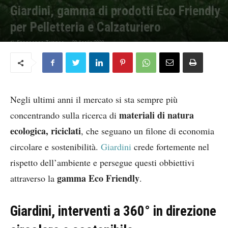
Giardini, gamma di prodotti Eco Friendly
per Pelletteria e Calzaturiero
di
Francesca Tuzzeo
-
20 Aprile 2020
Negli ultimi anni il mercato si sta sempre più
materiali di natura
concentrando sulla ricerca di
ecologica, riciclati
, che seguano un filone di economia
circolare e sostenibilità.
Giardini
crede fortemente nel
rispetto dell’ambiente e persegue questi obbiettivi
gamma Eco Friendly
attraverso la
.
Giardini, interventi a 360° in direzione