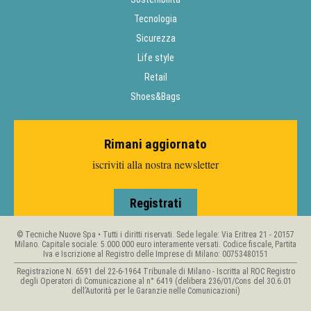
Tecnologia
Sicurezza
Life style
Retail
Shoes&Bags
Rimani aggiornato
iscriviti alla nostra newsletter
Registrati
© Tecniche Nuove Spa • Tutti i diritti riservati. Sede legale: Via Eritrea 21 - 20157
Milano. Capitale sociale: 5.000.000 euro interamente versati. Codice fiscale, Partita
Iva e Iscrizione al Registro delle Imprese di Milano: 00753480151
Registrazione N. 6591 del 22-6-1964 Tribunale di Milano - Iscritta al ROC Registro
degli Operatori di Comunicazione al n° 6419 (delibera 236/01/Cons del 30.6.01
dell’Autorità per le Garanzie nelle Comunicazioni)