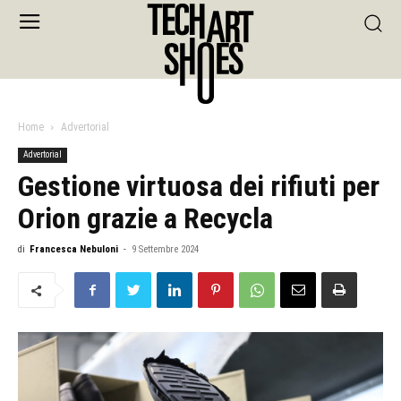
Home
Advertorial
Advertorial
Gestione virtuosa dei rifiuti per
Orion grazie a Recycla
di
Francesca Nebuloni
-
9 Settembre 2024