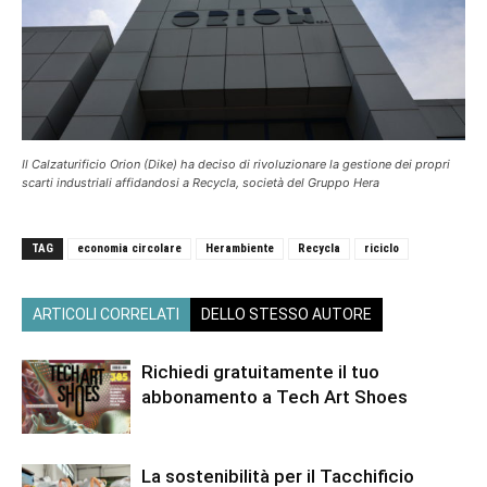
Il Calzaturificio Orion (Dike) ha deciso di rivoluzionare la gestione dei propri
scarti industriali affidandosi a Recycla, società del Gruppo Hera
TAG
economia circolare
Herambiente
Recycla
riciclo
ARTICOLI CORRELATI
DELLO STESSO AUTORE
Richiedi gratuitamente il tuo
abbonamento a Tech Art Shoes
La sostenibilità per il Tacchificio