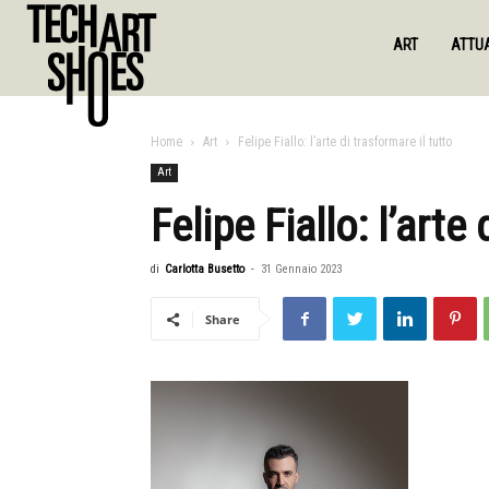
ART
ATTUA
Home
Art
Felipe Fiallo: l’arte di trasformare il tutto
Art
Felipe Fiallo: l’arte
di
Carlotta Busetto
-
31 Gennaio 2023
Share