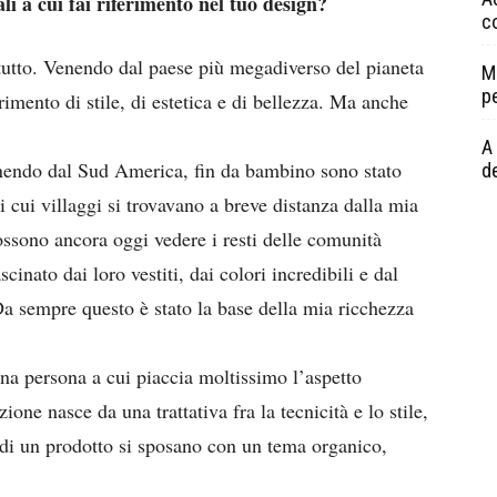
ali a cui fai riferimento nel tuo design?
c
 tutto. Venendo dal paese più megadiverso del pianeta
M
p
erimento di stile, di estetica e di bellezza. Ma anche
A 
venendo dal Sud America, fin da bambino sono stato
de
i cui villaggi si trovavano a breve distanza dalla mia
ossono ancora oggi vedere i resti delle comunità
cinato dai loro vestiti, dai colori incredibili e dal
. Da sempre questo è stato la base della mia ricchezza
 una persona a cui piaccia moltissimo l’aspetto
one nasce da una trattativa fra la tecnicità e lo stile,
ca di un prodotto si sposano con un tema organico,