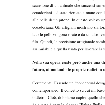
scansione di un animale che successivament
ecuadoriani – è stato ricreato a mano con la 
alla pelle di un pitone. In questo volevo ri
ecuadoriana. Gli artigiani mostrano sia for
lato le pelli vengono tirate e da un altro v
filo. Quindi, la precisione artigianale sem
assimilabile a quella usata per lavorare la t
Nella sua opera esiste però anche una di
futuro, affondando le proprie radici in
Certamente. Essendo un “conceptual design
contemporaneo. Il concetto su cui mi baso
indietro. Cioè, dobbiamo capire quello che 
da questo è nato lo slogan: “Felipe Fiallo: