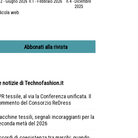
.2 - Giugno 2026
n.1 - Febbraio 2026
n.4 - Dicembre
2025
icola web
Abbonati alla rivista
e notizie di Technofashion.it
R tessile, al via la Conferenza unificata. Il
ommento del Consorzio ReDress
cchine tessili, segnali incoraggianti per la
econda metà del 2026
ccordi di coesistenza tra marchi: quando