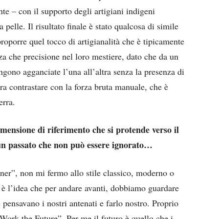
e – con il supporto degli artigiani indigeni
pelle. Il risultato finale è stato qualcosa di simile
proporre quel tocco di artigianalità che è tipicamente
za che precisione nel loro mestiere, dato che da un
engono agganciate l’una all’altra senza la presenza di
bra contrastare con la forza bruta manuale, che è
erra.
mensione di riferimento che si protende verso il
 un passato che non può essere ignorato…
er”, non mi fermo allo stile classico, moderno o
 è l’idea che per andare avanti, dobbiamo guardare
pensavano i nostri antenati e farlo nostro. Proprio
 Work the Future”. Per me il futuro è quello che i