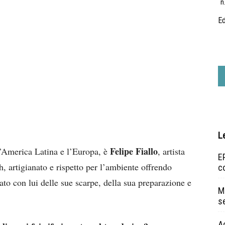
n
Ed
L
Felipe Fiallo
l’America Latina e l’Europa, è
, artista
EP
h, artigianato e rispetto per l’ambiente offrendo
c
to con lui delle sue scarpe, della sua preparazione e
Ma
s
A